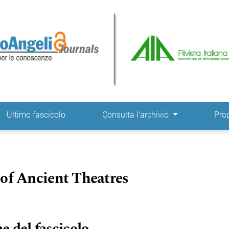
ne
Ultimo fascicolo
Consulta l'archivio
Pro
 of Ancient Theatres
e del fascicolo