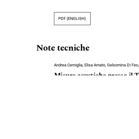
PDF (ENGLISH)
Note tecniche
Andrea Cerniglia, Elisa Amato, Gelsomina Di Feo,
Misure acustiche presso il 
PDF
Guido Diamanti