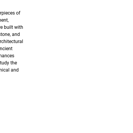
rpieces of
ent,
e built with
stone, and
rchitectural
ncient
rmances
tudy the
nical and