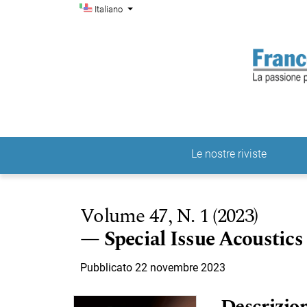
Menu di amministrazio
Salta al menu principale di navigazione
Salta al contenuto principale
Salta al piè di pagina del sito
Cambia la lingua. La lingua corrente è:
Italiano
Le nostre riviste
Menu principale
Volume 47,
N. 1 (2023)
Special Issue Acoustics
Pubblicato 22 novembre 2023
Descrizion