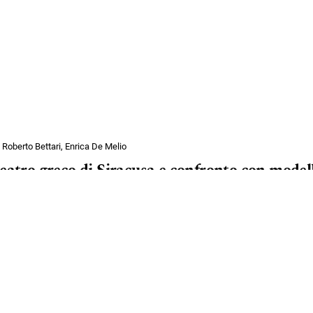
 Roberto Bettari, Enrica De Melio
Teatro greco di Siracusa e confronto con mode