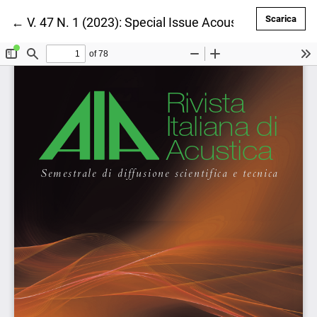
Scar
Scarica
Ritorna ai dettagli dell'articolo
←
V. 47 N. 1 (2023): Special Issue Acoustics of Ancien