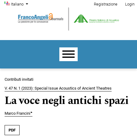
Menu di amministrazione
Salta al menu principale di navigazione
Salta al contenuto principale
Salta al piè di pagina del sito
Cambia la lingua. La lingua corrente è:
Italiano
Registrazione
Login
Menu principale
Contributi invitati
V. 47 N. 1 (2023): Special Issue Acoustics of Ancient Theatres
La voce negli antichi spazi
▸
Marco Francini
PDF