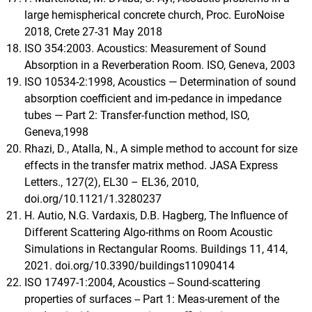
large hemispherical concrete church, Proc. EuroNoise
2018, Crete 27-31 May 2018
ISO 354:2003. Acoustics: Measurement of Sound
Absorption in a Reverberation Room. ISO, Geneva, 2003
ISO 10534-2:1998, Acoustics — Determination of sound
absorption coefficient and im-pedance in impedance
tubes — Part 2: Transfer-function method, ISO,
Geneva,1998
Rhazi, D., Atalla, N., A simple method to account for size
effects in the transfer matrix method. JASA Express
Letters., 127(2), EL30 – EL36, 2010,
doi.org/10.1121/1.3280237
H. Autio, N.G. Vardaxis, D.B. Hagberg, The Influence of
Different Scattering Algo-rithms on Room Acoustic
Simulations in Rectangular Rooms. Buildings 11, 414,
2021. doi.org/10.3390/buildings11090414
ISO 17497-1:2004, Acoustics -- Sound-scattering
properties of surfaces -- Part 1: Meas-urement of the