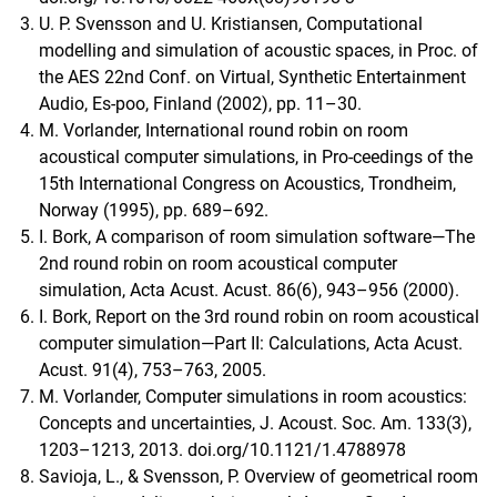
U. P. Svensson and U. Kristiansen, Computational
modelling and simulation of acoustic spaces, in Proc. of
the AES 22nd Conf. on Virtual, Synthetic Entertainment
Audio, Es-poo, Finland (2002), pp. 11–30.
M. Vorlander, International round robin on room
acoustical computer simulations, in Pro-ceedings of the
15th International Congress on Acoustics, Trondheim,
Norway (1995), pp. 689–692.
I. Bork, A comparison of room simulation software—The
2nd round robin on room acoustical computer
simulation, Acta Acust. Acust. 86(6), 943–956 (2000).
I. Bork, Report on the 3rd round robin on room acoustical
computer simulation—Part II: Calculations, Acta Acust.
Acust. 91(4), 753–763, 2005.
M. Vorlander, Computer simulations in room acoustics:
Concepts and uncertainties, J. Acoust. Soc. Am. 133(3),
1203–1213, 2013. doi.org/10.1121/1.4788978
Savioja, L., & Svensson, P. Overview of geometrical room