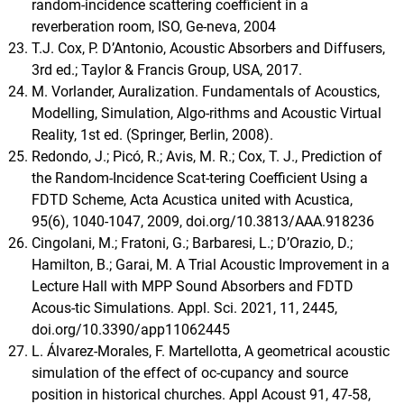
random-incidence scattering coefficient in a
reverberation room, ISO, Ge-neva, 2004
T.J. Cox, P. D’Antonio, Acoustic Absorbers and Diffusers,
3rd ed.; Taylor & Francis Group, USA, 2017.
M. Vorlander, Auralization. Fundamentals of Acoustics,
Modelling, Simulation, Algo-rithms and Acoustic Virtual
Reality, 1st ed. (Springer, Berlin, 2008).
Redondo, J.; Picó, R.; Avis, M. R.; Cox, T. J., Prediction of
the Random-Incidence Scat-tering Coefficient Using a
FDTD Scheme, Acta Acustica united with Acustica,
95(6), 1040-1047, 2009, doi.org/10.3813/AAA.918236
Cingolani, M.; Fratoni, G.; Barbaresi, L.; D’Orazio, D.;
Hamilton, B.; Garai, M. A Trial Acoustic Improvement in a
Lecture Hall with MPP Sound Absorbers and FDTD
Acous-tic Simulations. Appl. Sci. 2021, 11, 2445,
doi.org/10.3390/app11062445
L. Álvarez-Morales, F. Martellotta, A geometrical acoustic
simulation of the effect of oc-cupancy and source
position in historical churches. Appl Acoust 91, 47-58,