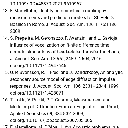
10.1109/I3DA48870.2021.9610967
F. Martellotta, Identifying acoustical coupling by
measurements and prediction-models for St. Peter’s
Basilica in Rome, J. Acoust. Soc. Am. 126 1175:1186,
2009.
S. Prepelită, M. Geronazzo, F. Avanzini, and L. Savioja,
Influence of voxelization on fi-nite difference time
domain simulations of head-related transfer functions,
J. Acoust. Soc. Am. 139(5), 2489–2504, 2016.
doi.org/10.1121/1.4947546
U. P. Svensson, R. I. Fred, and J. Vanderkooy, An analytic
secondary source model of edge diffraction impulse
responses, J. Acoust. Soc. Am. 106, 2331–2344, 1999.
doi.org/10.1121/1.428071
T. Lokki, V. Pulkki, P. T. Calamia, Measurement and
Modeling of Diffraction From an Edge of a Thin Panel,
Applied Acoustics 69, 824-832, 2008,
doi.org/10.1016/j.apacoust.2007.05.005
F. Martellotta, M. D’Alba, U. Ayr, Acoustic problems in a