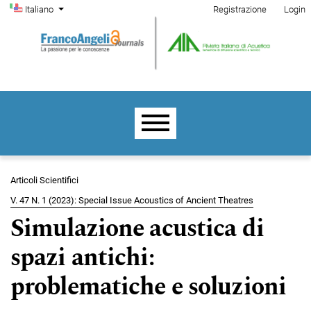
Menu di amministrazione
Salta al menu principale di navigazione
Salta al contenuto principale
Salta al piè di pagina del sito
Cambia la lingua. La lingua corrente è:
Italiano
Registrazione
Login
Menu principale
Articoli Scientifici
V. 47 N. 1 (2023): Special Issue Acoustics of Ancient Theatres
Simulazione acustica di
spazi antichi:
problematiche e soluzioni