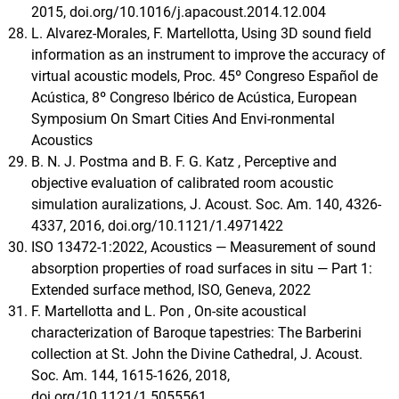
2015, doi.org/10.1016/j.apacoust.2014.12.004
L. Alvarez-Morales, F. Martellotta, Using 3D sound field
information as an instrument to improve the accuracy of
virtual acoustic models, Proc. 45º Congreso Español de
Acústica, 8º Congreso Ibérico de Acústica, European
Symposium On Smart Cities And Envi-ronmental
Acoustics
B. N. J. Postma and B. F. G. Katz , Perceptive and
objective evaluation of calibrated room acoustic
simulation auralizations, J. Acoust. Soc. Am. 140, 4326-
4337, 2016, doi.org/10.1121/1.4971422
ISO 13472-1:2022, Acoustics — Measurement of sound
absorption properties of road surfaces in situ — Part 1:
Extended surface method, ISO, Geneva, 2022
F. Martellotta and L. Pon , On-site acoustical
characterization of Baroque tapestries: The Barberini
collection at St. John the Divine Cathedral, J. Acoust.
Soc. Am. 144, 1615-1626, 2018,
doi.org/10.1121/1.5055561