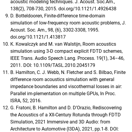
acoustic modeling techniques. J. Acoust. Soc.Am.,
138(2), 708-730, 2015. doi.org/10.1121/1.4926438
D. Botteldooren, Finite-difference time-domain
simulation of low-frequency room acoustic problems, J.
Acoust. Soc. Am., 98, (6), 3302-3308, 1995.
doi.org/10.1121/1.413817
K. Kowalczyk and M. van Walstijn, Room acoustics
simulation using 3-D compact explicit FDTD schemes,
IEEE Trans. Audio Speech Lang. Process. 19(1), 34–46,
2011. DOI: 10.1109/TASL.2010.2045179
B. Hamilton, C. J. Webb, N. Fletcher and S. Bilbao, Finite
difference room acoustics simulation with general
impedance boundaries and viscothermal losses in air:
Parallel im-plementation on multiple GPUs, In Proc.
ISRA, 52, 2016.
G. Fratoni, B. Hamilton and D. D’Orazio, Rediscovering
the Acoustics of a XII-Century Rotunda through FDTD
Simulation, 2021 Immersive and 3D Audio: from
Architecture to Automotive (I3DA), 2021, pp.1-8. DOI: