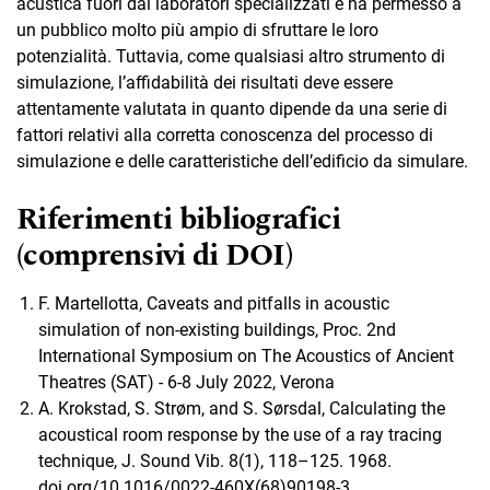
acustica fuori dai laboratori specializzati e ha permesso a
un pubblico molto più ampio di sfruttare le loro
potenzialità. Tuttavia, come qualsiasi altro strumento di
simulazione, l’affidabilità dei risultati deve essere
attentamente valutata in quanto dipende da una serie di
fattori relativi alla corretta conoscenza del processo di
simulazione e delle caratteristiche dell’edificio da simulare.
Riferimenti bibliografici
(comprensivi di DOI)
F. Martellotta, Caveats and pitfalls in acoustic
simulation of non-existing buildings, Proc. 2nd
International Symposium on The Acoustics of Ancient
Theatres (SAT) - 6-8 July 2022, Verona
A. Krokstad, S. Strøm, and S. Sørsdal, Calculating the
acoustical room response by the use of a ray tracing
technique, J. Sound Vib. 8(1), 118–125. 1968.
doi.org/10.1016/0022-460X(68)90198-3