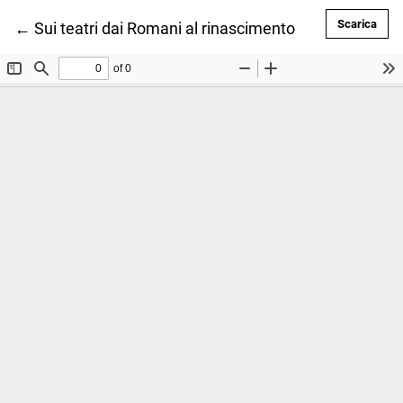
Scar
Scarica
Ritorna ai dettagli dell'articolo
←
Sui teatri dai Romani al rinascimento Italiano: una b