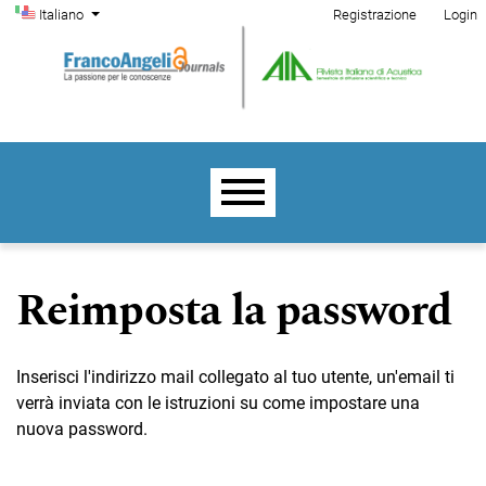
Menu di amministrazione
Salta al menu principale di navigazione
Salta al contenuto principale
Salta al piè di pagina del sito
Cambia la lingua. La lingua corrente è:
Italiano
Registrazione
Login
Menu principale
Reimposta la password
Inserisci l'indirizzo mail collegato al tuo utente, un'email ti
verrà inviata con le istruzioni su come impostare una
nuova password.