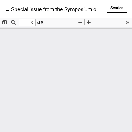
Scar
Scarica
Ritorna ai dettagli dell'articolo
←
Special issue from the Symposium on the acoustics 