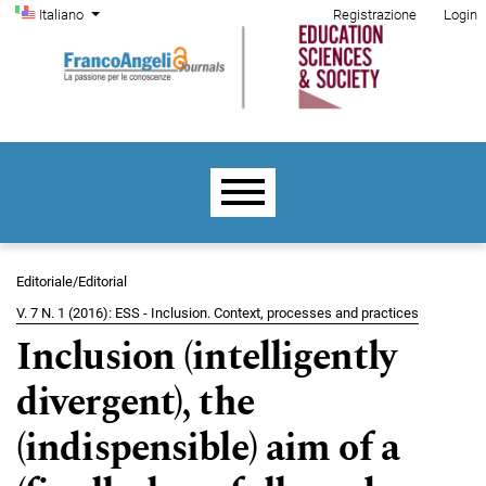
Menu di amministrazione
Salta al menu principale di navigazione
Salta al contenuto principale
Salta al piè di pagina del sito
Cambia la lingua. La lingua corrente è:
Italiano
Registrazione
Login
Menu principale
Editoriale/Editorial
V. 7 N. 1 (2016): ESS - Inclusion. Context, processes and practices
Inclusion (intelligently
divergent), the
(indispensible) aim of a