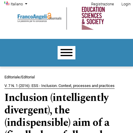
Menu di amministrazione
Salta al menu principale di navigazione
Salta al contenuto principale
Salta al piè di pagina del sito
Cambia la lingua. La lingua corrente è:
Italiano
Registrazione
Login
Menu principale
Editoriale/Editorial
V. 7 N. 1 (2016): ESS - Inclusion. Context, processes and practices
Inclusion (intelligently
divergent), the
(indispensible) aim of a