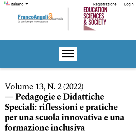
Menu di amministrazione
Salta al menu principale di navigazione
Salta al contenuto principale
Salta al piè di pagina del sito
Cambia la lingua. La lingua corrente è:
Italiano
Registrazione
Login
Menu principale
Volume 13,
N. 2 (2022)
Pedagogie e Didattiche
Speciali: riflessioni e pratiche
per una scuola innovativa e una
formazione inclusiva