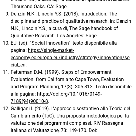
Thousand Oaks. CA: Sage.
Denzin N.K., Lincoln Y.S. (2018). Introduction: The
discipline and practice of qualitative research. In: Denzin
N.K., Lincoln Y.S., a cura di, The Sage handbook of
Qualitative Research. Los Angeles: Sage.
EU. (sd). “Social Innovation”, testo disponibile alla
pagina:
https://single-market-
economy.ec.europa.eu/industry/strategy/innovation/so
cial_en
.
Fetterman D.M. (1999). Steps of Empowerment
Evaluation: from California to Cape Town, Evaluation
and Program Planning, 17(3): 305-313. Testo disponibile
alla pagina:
https://doi.org/10.1016/0149-
7189(94)90010-8
.
Galligani I. (2019). L’approccio sostantivo alla Teoria del
Cambiamento (ToC). Una proposta metodologica per la
valutazione dei programmi complessi. RIV Rassegna
Italiana di Valutazione, 73: 149-170. Doi: