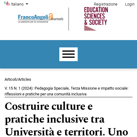
Menu di amministrazione
Salta al menu principale di navigazione
Salta al contenuto principale
Salta al piè di pagina del sito
Cambia la lingua. La lingua corrente è:
Italiano
Registrazione
Login
Menu principale
Articoli/Articles
V. 15 N. 1 (2024): Pedagogia Speciale, Terza Missione e impatto sociale:
riflessioni e pratiche per una comunità inclusiva
Costruire culture e
pratiche inclusive tra
Università e territori. Uno