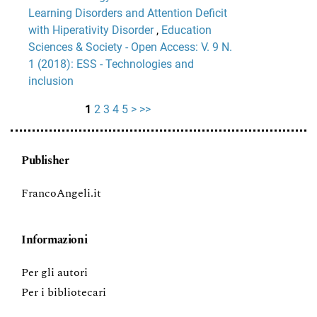
Learning Disorders and Attention Deficit
with Hiperativity Disorder
,
Education
Sciences & Society - Open Access: V. 9 N.
1 (2018): ESS - Technologies and
inclusion
1
2
3
4
5
>
>>
Publisher
FrancoAngeli.it
Informazioni
Per gli autori
Per i bibliotecari