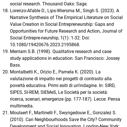
social research. Thousand Oaks: Sage.
Lorenzo-Afable D., Lips-Wiersma M., Singh S. (2023). A
Narrative Synthesis of The Empirical Literature on Social
Value Creation in Social Entrepreneurship: Gaps and
Opportunities for Future Research and Action, Journal of
Social Entrepre-neurship, 1(1): 1-32. Doi:
10.1080/19420676.2023.2195868.
Merriam S.B. (1998). Qualitative research and case
study applications in education. San Francisco: Jossey
Bass.
Montalbetti K., Orizio E., Pamela K. (2020). La
valutazione di impatto nei progetti di contrasto alla
povertà educativa. Primi esiti di un’indagine. In: SIRD,
SIPES, SI-REM, SIEMeS, Le Società per la società:
ricerca, scenari, emergenze (pp. 177-187). Lecce: Pensa
multimedia.
Moulaert F., Martinelli F., Swyngedouw E., Gonzalez S.
(2010). Can Neighbourhoods Save the City? Community
Development and Social Innovation. London-New York: