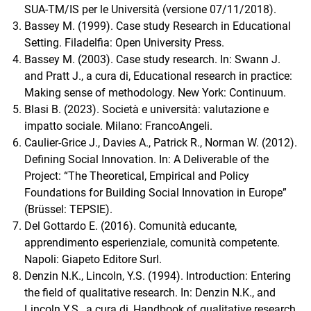
SUA-TM/IS per le Università (versione 07/11/2018).
Bassey M. (1999). Case study Research in Educational
Setting. Filadelfia: Open University Press.
Bassey M. (2003). Case study research. In: Swann J.
and Pratt J., a cura di, Educational research in practice:
Making sense of methodology. New York: Continuum.
Blasi B. (2023). Società e università: valutazione e
impatto sociale. Milano: FrancoAngeli.
Caulier-Grice J., Davies A., Patrick R., Norman W. (2012).
Defining Social Innovation. In: A Deliverable of the
Project: “The Theoretical, Empirical and Policy
Foundations for Building Social Innovation in Europe”
(Brüssel: TEPSIE).
Del Gottardo E. (2016). Comunità educante,
apprendimento esperienziale, comunità competente.
Napoli: Giapeto Editore Surl.
Denzin N.K., Lincoln, Y.S. (1994). Introduction: Entering
the field of qualitative research. In: Denzin N.K., and
Lincoln Y.S., a cura di, Handbook of qualitative research.