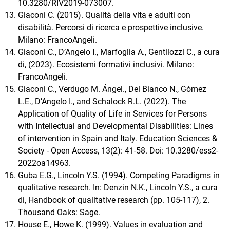
10.3280/RIV2019-073007.
Giaconi C. (2015). Qualità della vita e adulti con
disabilità. Percorsi di ricerca e prospettive inclusive.
Milano: FrancoAngeli.
Giaconi C., D’Angelo I., Marfoglia A., Gentilozzi C., a cura
di, (2023). Ecosistemi formativi inclusivi. Milano:
FrancoAngeli.
Giaconi C., Verdugo M. Ángel., Del Bianco N., Gómez
L.E., D’Angelo I., and Schalock R.L. (2022). The
Application of Quality of Life in Services for Persons
with Intellectual and Developmental Disabilities: Lines
of intervention in Spain and Italy. Education Sciences &
Society - Open Access, 13(2): 41-58. Doi: 10.3280/ess2-
2022oa14963.
Guba E.G., Lincoln Y.S. (1994). Competing Paradigms in
qualitative research. In: Denzin N.K., Lincoln Y.S., a cura
di, Handbook of qualitative research (pp. 105-117), 2.
Thousand Oaks: Sage.
House E., Howe K. (1999). Values in evaluation and