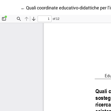
Ritorna ai dettagli dell'articolo
←
Quali coordinate educativo-didattiche per l’