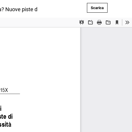
Scarica PDF
Scarica
a? Nuove piste di ricerca educativa per potenziare e valor