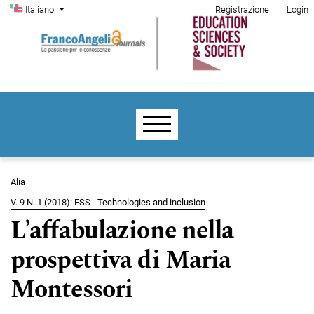
Menu di amministrazione
Salta al menu principale di navigazione
Salta al contenuto principale
Salta al piè di pagina del sito
Cambia la lingua. La lingua corrente è:
Italiano
Registrazione
Login
Menu principale
Alia
V. 9 N. 1 (2018): ESS - Technologies and inclusion
L’affabulazione nella
prospettiva di Maria
Montessori