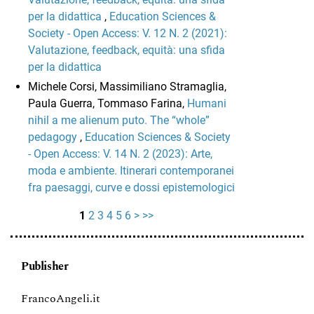
per la didattica
,
Education Sciences &
Society - Open Access: V. 12 N. 2 (2021):
Valutazione, feedback, equità: una sfida
per la didattica
Michele Corsi, Massimiliano Stramaglia,
Paula Guerra, Tommaso Farina,
Humani
nihil a me alienum puto. The “whole”
pedagogy
,
Education Sciences & Society
- Open Access: V. 14 N. 2 (2023): Arte,
moda e ambiente. Itinerari contemporanei
fra paesaggi, curve e dossi epistemologici
1
2
3
4
5
6
>
>>
Publisher
FrancoAngeli.it