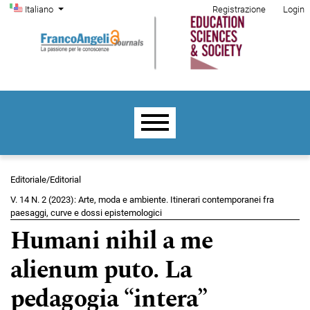
Menu di amministrazione
Salta al menu principale di navigazione
Salta al contenuto principale
Salta al piè di pagina del sito
Cambia la lingua. La lingua corrente è:
Italiano
Registrazione
Login
Menu principale
Editoriale/Editorial
V. 14 N. 2 (2023): Arte, moda e ambiente. Itinerari contemporanei fra
paesaggi, curve e dossi epistemologici
Humani nihil a me
alienum puto. La
pedagogia “intera”