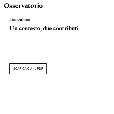
Osservatorio
Alice Mulasso
Un contesto, due contributi
SCARICA QUI IL PDF
Marina Mojović
Trauma and the Social-Psychic
Retreats. Facing and Transforming in
Group Analytic Groups – Clinical and