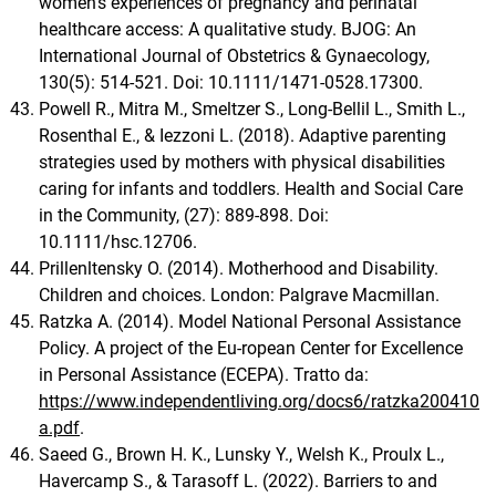
women’s experiences of pregnancy and perinatal
healthcare access: A qualitative study. BJOG: An
International Journal of Obstetrics & Gynaecology,
130(5): 514-521. Doi: 10.1111/1471-0528.17300.
Powell R., Mitra M., Smeltzer S., Long-Bellil L., Smith L.,
Rosenthal E., & Iezzoni L. (2018). Adaptive parenting
strategies used by mothers with physical disabilities
caring for infants and toddlers. Health and Social Care
in the Community, (27): 889-898. Doi:
10.1111/hsc.12706.
Prillenltensky O. (2014). Motherhood and Disability.
Children and choices. London: Palgrave Macmillan.
Ratzka A. (2014). Model National Personal Assistance
Policy. A project of the Eu-ropean Center for Excellence
in Personal Assistance (ECEPA). Tratto da:
https://www.independentliving.org/docs6/ratzka200410
a.pdf
.
Saeed G., Brown H. K., Lunsky Y., Welsh K., Proulx L.,
Havercamp S., & Tarasoff L. (2022). Barriers to and