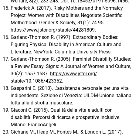
Welfare, 8(2): 233-248. Doi: 10.15453/0191-5096.1456.
Frederick A. (2017). Risky Mothers and the Normalcy
Project: Women with Disabilities Negotiate Scientific
Motherhood. Gender & Society, 31(1): 74-95.
https://www.jstor.org/stable/44281809
.
Garland-Thomson R. (1997). Extraordinary Bodies:
Figuring Physical Disability in American Culture and
Literature. NewYork: Columbia University Press.
Garland-Thomson R. (2005). Feminist Disability Studies:
a Review Essay. Signs: A Journal of Women and Culture,
30(2): 1557-1587.
https://www.jstor.org/
stable/10.1086/423352.
Gasparini E. (2010). L’assistenza personale per una vita
indipendente. Sezione di Venezia: UILDM-Unione italiana
lotta alla distrofia muscolare.
Giaconi C. (2015). Qualità della vita e adulti con
disabilità. Percorsi di ricerca e prospettive inclusive.
Milano: FrancoAngeli.
Gichane M., Heap M., Fontes M., & London L. (2017).