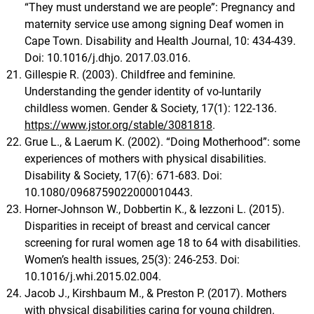
“They must understand we are people”: Pregnancy and
maternity service use among signing Deaf women in
Cape Town. Disability and Health Journal, 10: 434-439.
Doi: 10.1016/j.dhjo. 2017.03.016.
Gillespie R. (2003). Childfree and feminine.
Understanding the gender identity of vo-luntarily
childless women. Gender & Society, 17(1): 122-136.
https://www.jstor.org/stable/3081818
.
Grue L., & Laerum K. (2002). “Doing Motherhood”: some
experiences of mothers with physical disabilities.
Disability & Society, 17(6): 671-683. Doi:
10.1080/0968759022000010443.
Horner-Johnson W., Dobbertin K., & Iezzoni L. (2015).
Disparities in receipt of breast and cervical cancer
screening for rural women age 18 to 64 with disabilities.
Women’s health issues, 25(3): 246-253. Doi:
10.1016/j.whi.2015.02.004.
Jacob J., Kirshbaum M., & Preston P. (2017). Mothers
with physical disabilities caring for young children.