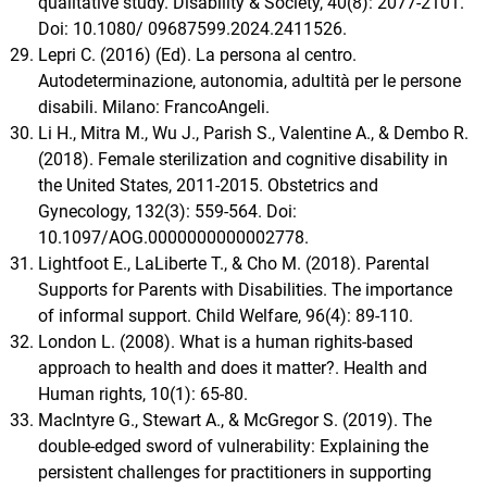
qualitative study. Disability & Society, 40(8): 2077-2101.
Doi: 10.1080/ 09687599.2024.2411526.
Lepri C. (2016) (Ed). La persona al centro.
Autodeterminazione, autonomia, adultità per le persone
disabili. Milano: FrancoAngeli.
Li H., Mitra M., Wu J., Parish S., Valentine A., & Dembo R.
(2018). Female sterilization and cognitive disability in
the United States, 2011-2015. Obstetrics and
Gynecology, 132(3): 559-564. Doi:
10.1097/AOG.0000000000002778.
Lightfoot E., LaLiberte T., & Cho M. (2018). Parental
Supports for Parents with Disabilities. The importance
of informal support. Child Welfare, 96(4): 89-110.
London L. (2008). What is a human righits-based
approach to health and does it matter?. Health and
Human rights, 10(1): 65-80.
MacIntyre G., Stewart A., & McGregor S. (2019). The
double‐edged sword of vulnerability: Explaining the
persistent challenges for practitioners in supporting