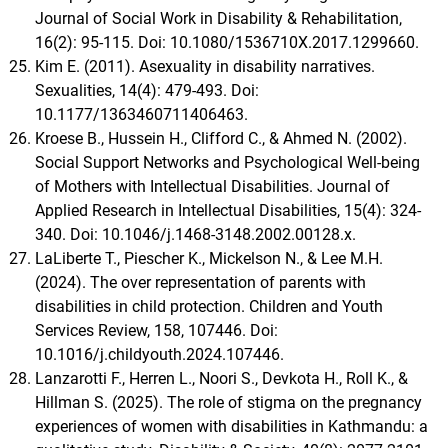
Journal of Social Work in Disability & Rehabilitation,
16(2): 95-115. Doi: 10.1080/1536710X.2017.1299660.
Kim E. (2011). Asexuality in disability narratives.
Sexualities, 14(4): 479-493. Doi:
10.1177/1363460711406463.
Kroese B., Hussein H., Clifford C., & Ahmed N. (2002).
Social Support Networks and Psychological Well-being
of Mothers with Intellectual Disabilities. Journal of
Applied Research in Intellectual Disabilities, 15(4): 324-
340. Doi: 10.1046/j.1468-3148.2002.00128.x.
LaLiberte T., Piescher K., Mickelson N., & Lee M.H.
(2024). The over representation of parents with
disabilities in child protection. Children and Youth
Services Review, 158, 107446. Doi:
10.1016/j.childyouth.2024.107446.
Lanzarotti F., Herren L., Noori S., Devkota H., Roll K., &
Hillman S. (2025). The role of stigma on the pregnancy
experiences of women with disabilities in Kathmandu: a