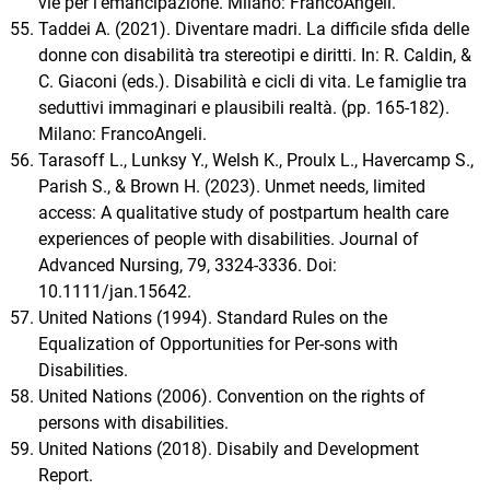
vie per l’emancipazione. Milano: FrancoAngeli.
Taddei A. (2021). Diventare madri. La difficile sfida delle
donne con disabilità tra stereotipi e diritti. In: R. Caldin, &
C. Giaconi (eds.). Disabilità e cicli di vita. Le famiglie tra
seduttivi immaginari e plausibili realtà. (pp. 165-182).
Milano: FrancoAngeli.
Tarasoff L., Lunksy Y., Welsh K., Proulx L., Havercamp S.,
Parish S., & Brown H. (2023). Unmet needs, limited
access: A qualitative study of postpartum health care
experiences of people with disabilities. Journal of
Advanced Nursing, 79, 3324-3336. Doi:
10.1111/jan.15642.
United Nations (1994). Standard Rules on the
Equalization of Opportunities for Per-sons with
Disabilities.
United Nations (2006). Convention on the rights of
persons with disabilities.
United Nations (2018). Disabily and Development
Report.