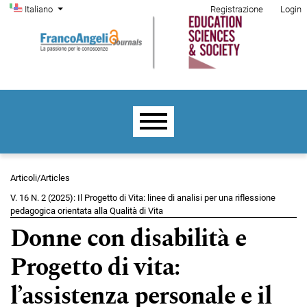
Menu di amministrazione
Salta al menu principale di navigazione
Salta al contenuto principale
Salta al piè di pagina del sito
Cambia la lingua. La lingua corrente è:
Italiano
Registrazione
Login
Menu principale
Articoli/Articles
V. 16 N. 2 (2025): Il Progetto di Vita: linee di analisi per una riflessione
pedagogica orientata alla Qualità di Vita
Donne con disabilità e
Progetto di vita:
l’assistenza personale e il