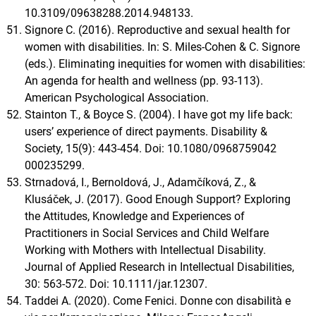
10.3109/09638288.2014.948133.
Signore C. (2016). Reproductive and sexual health for
women with disabilities. In: S. Miles-Cohen & C. Signore
(eds.). Eliminating inequities for women with disabilities:
An agenda for health and wellness (pp. 93-113).
American Psychological Association.
Stainton T., & Boyce S. (2004). I have got my life back:
users’ experience of direct payments. Disability &
Society, 15(9): 443-454. Doi: 10.1080/0968759042
000235299.
Strnadová, I., Bernoldová, J., Adamčíková, Z., &
Klusáček, J. (2017). Good Enough Support? Exploring
the Attitudes, Knowledge and Experiences of
Practitioners in Social Services and Child Welfare
Working with Mothers with Intellectual Disability.
Journal of Applied Research in Intellectual Disabilities,
30: 563-572. Doi: 10.1111/jar.12307.
Taddei A. (2020). Come Fenici. Donne con disabilità e