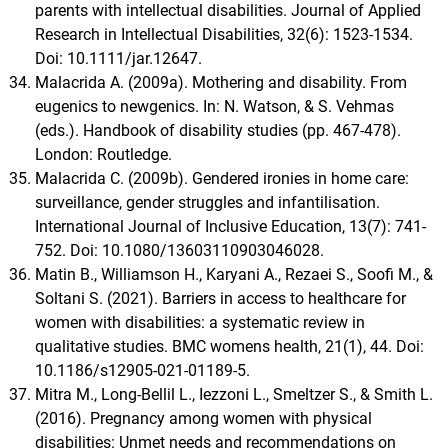
parents with intellectual disabilities. Journal of Applied
Research in Intellectual Disabilities, 32(6): 1523-1534.
Doi: 10.1111/jar.12647.
Malacrida A. (2009a). Mothering and disability. From
eugenics to newgenics. In: N. Watson, & S. Vehmas
(eds.). Handbook of disability studies (pp. 467-478).
London: Routledge.
Malacrida C. (2009b). Gendered ironies in home care:
surveillance, gender struggles and infantilisation.
International Journal of Inclusive Education, 13(7): 741-
752. Doi: 10.1080/13603110903046028.
Matin B., Williamson H., Karyani A., Rezaei S., Soofi M., &
Soltani S. (2021). Barriers in access to healthcare for
women with disabilities: a systematic review in
qualitative studies. BMC womens health, 21(1), 44. Doi:
10.1186/s12905-021-01189-5.
Mitra M., Long‐Bellil L., Iezzoni L., Smeltzer S., & Smith L.
(2016). Pregnancy among women with physical
disabilities: Unmet needs and recommendations on