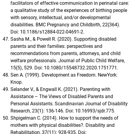
facilitators of effective communication in perinatal care:
a qualitative study of the experiences of birthing people
with sensory, intellectual, and/or developmental
disabilities. BMC Pregnancy and Childbirth, 22(364).
Doi: 10.1186/s12884-022-04691-2.
Sasha M., & Powell R. (2020). Supporting disabled
parents and their families: perspectives and
recommendations from parents, attorneys, and child
welfare professionals. Journal of Public Child Welfare,
15(5), 529. Doi: 10.1080/15548732.2020.1751771.
Sen A. (1999). Development as Freedom. NewYork:
Knop.
Selander V., & Engwall K. (2021). Parenting with
Assistance – The Views of Disabled Parents and
Personal Assistants. Scandinavian Journal of Disability
Research, 23(1): 136-146. Doi: 10.16993/sjdr.775.
Shpigelman C. (2014). How to support the needs of
mothers with physical disabilities?. Disability and
Rehabilitation, 37(11): 928-935. Doi: