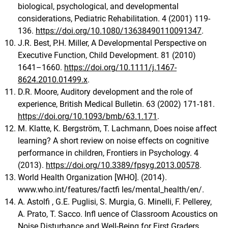
biological, psychological, and developmental
considerations, Pediatric Rehabilitation. 4 (2001) 119-
136.
https://doi.org/10.1080/13638490110091347
.
J.R. Best, P.H. Miller, A Developmental Perspective on
Executive Function, Child Development. 81 (2010)
1641–1660.
https://doi.org/10.1111/j.1467-
8624.2010.01499.x
.
D.R. Moore, Auditory development and the role of
experience, British Medical Bulletin. 63 (2002) 171-181.
https://doi.org/10.1093/bmb/63.1.171
.
M. Klatte, K. Bergström, T. Lachmann, Does noise affect
learning? A short review on noise effects on cognitive
performance in children, Frontiers in Psychology. 4
(2013).
https://doi.org/10.3389/fpsyg.2013.00578
.
World Health Organization [WHO]. (2014).
www.who.int/features/factfi les/mental_health/en/.
A. Astolfi , G.E. Puglisi, S. Murgia, G. Minelli, F. Pellerey,
A. Prato, T. Sacco. Infl uence of Classroom Acoustics on
Noise Disturbance and Well-Being for First Graders.