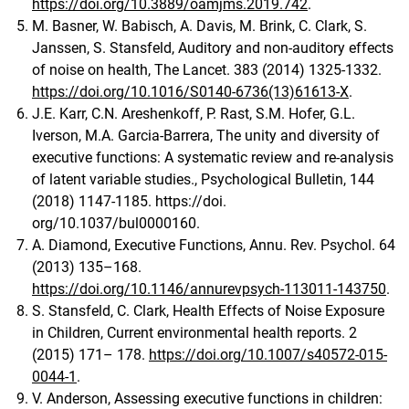
https://doi.org/10.3889/oamjms.2019.742
.
M. Basner, W. Babisch, A. Davis, M. Brink, C. Clark, S.
Janssen, S. Stansfeld, Auditory and non-auditory effects
of noise on health, The Lancet. 383 (2014) 1325-1332.
https://doi.org/10.1016/S0140-6736(13)61613-X
.
J.E. Karr, C.N. Areshenkoff, P. Rast, S.M. Hofer, G.L.
Iverson, M.A. Garcia-Barrera, The unity and diversity of
executive functions: A systematic review and re-analysis
of latent variable studies., Psychological Bulletin, 144
(2018) 1147-1185. https://doi.
org/10.1037/bul0000160.
A. Diamond, Executive Functions, Annu. Rev. Psychol. 64
(2013) 135–168.
https://doi.org/10.1146/annurevpsych-113011-143750
.
S. Stansfeld, C. Clark, Health Effects of Noise Exposure
in Children, Current environmental health reports. 2
(2015) 171– 178.
https://doi.org/10.1007/s40572-015-
0044-1
.
V. Anderson, Assessing executive functions in children: