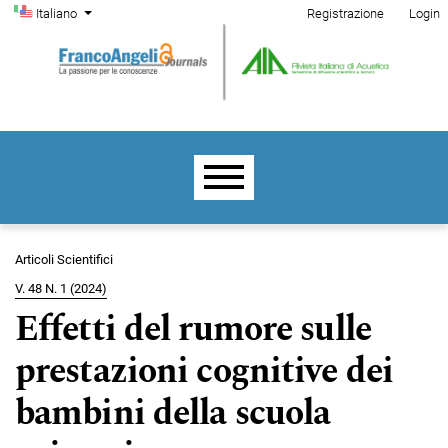
Menu di amministrazione
Salta al menu principale di navigazione
Salta al contenuto principale
Salta al piè di pagina del sito
Cambia la lingua. La lingua corrente è:
Italiano
Registrazione
Login
Menu principale
Articoli Scientifici
V. 48 N. 1 (2024)
Effetti del rumore sulle
prestazioni cognitive dei
bambini della scuola