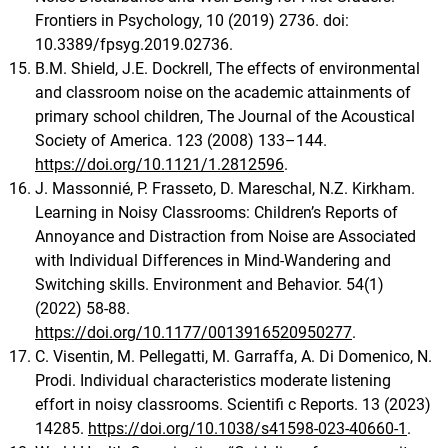
Frontiers in Psychology, 10 (2019) 2736. doi:
10.3389/fpsyg.2019.02736.
B.M. Shield, J.E. Dockrell, The effects of environmental
and classroom noise on the academic attainments of
primary school children, The Journal of the Acoustical
Society of America. 123 (2008) 133–144.
https://doi.org/10.1121/1.2812596
.
J. Massonnié, P. Frasseto, D. Mareschal, N.Z. Kirkham.
Learning in Noisy Classrooms: Children’s Reports of
Annoyance and Distraction from Noise are Associated
with Individual Differences in Mind-Wandering and
Switching skills. Environment and Behavior. 54(1)
(2022) 58-88.
https://doi.org/10.1177/0013916520950277
.
C. Visentin, M. Pellegatti, M. Garraffa, A. Di Domenico, N.
Prodi. Individual characteristics moderate listening
effort in noisy classrooms. Scientifi c Reports. 13 (2023)
14285.
https://doi.org/10.1038/s41598-023-40660-1
.