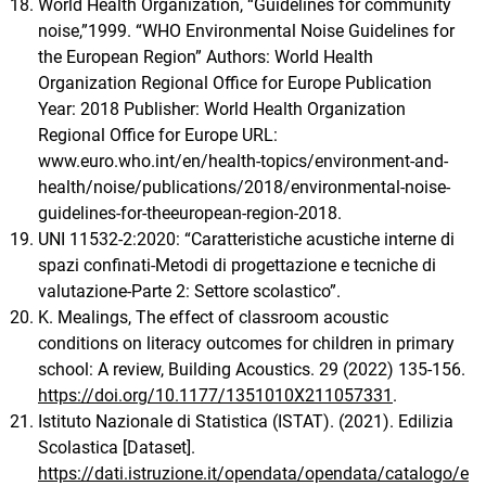
World Health Organization, “Guidelines for community
noise,”1999. “WHO Environmental Noise Guidelines for
the European Region” Authors: World Health
Organization Regional Office for Europe Publication
Year: 2018 Publisher: World Health Organization
Regional Office for Europe URL:
www.euro.who.int/en/health-topics/environment-and-
health/noise/publications/2018/environmental-noise-
guidelines-for-theeuropean-region-2018.
UNI 11532-2:2020: “Caratteristiche acustiche interne di
spazi confinati-Metodi di progettazione e tecniche di
valutazione-Parte 2: Settore scolastico”.
K. Mealings, The effect of classroom acoustic
conditions on literacy outcomes for children in primary
school: A review, Building Acoustics. 29 (2022) 135-156.
https://doi.org/10.1177/1351010X211057331
.
Istituto Nazionale di Statistica (ISTAT). (2021). Edilizia
Scolastica [Dataset].
https://dati.istruzione.it/opendata/opendata/catalogo/e