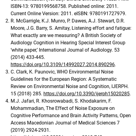
ISBN-13: 9780199568758. Published online: 2011.
Current Online Version: 2011. eISBN: 9780191727979.
R. McGarrigle, K.J. Munro, P. Dawes, A.J. Stewart, D.R.
Moore, J.G. Barry, S. Amitay, Listening effort and fatigue:
What exactly are we measuring? A British Society of
Audiology Cognition in Hearing Special Interest Group
‘white paper,’ International Journal of Audiology. 53
(2014) 433-445.
https://doi.org/10.3109/14992027.2014.890296
.
C. Clark, K. Paunovic, WHO Environmental Noise
Guidelines for the European Region: A Systematic
Review on Environmental Noise and Cognition, IJERPH.
15 (2018) 285.
https://doi.org/10.3390/ijerph15020285
.
M.J. Jafari, R. Khosrowabadi, S. Khodakarim, F.
Mohammadian, The Effect of Noise Exposure on
Cognitive Performance and Brain Activity Patterns, Open
Access Macedonian Journal of Medical Sciences 7
(2019) 2924-2931.