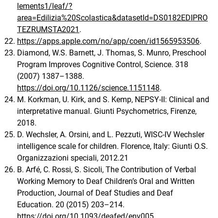
lements1/leaf/?
area=Edilizia%20Scolastica&datasetId=DS0182EDIPRO
TEZRUMSTA2021
.
https://apps.apple.com/no/app/coen/id1565953506
.
Diamond, W.S. Barnett, J. Thomas, S. Munro, Preschool
Program Improves Cognitive Control, Science. 318
(2007) 1387–1388.
https://doi.org/10.1126/science.1151148
.
M. Korkman, U. Kirk, and S. Kemp, NEPSY-II: Clinical and
interpretative manual. Giunti Psychometrics, Firenze,
2018.
D. Wechsler, A. Orsini, and L. Pezzuti, WISC-IV Wechsler
intelligence scale for children. Florence, Italy: Giunti O.S.
Organizzazioni speciali, 2012.21
B. Arfé, C. Rossi, S. Sicoli, The Contribution of Verbal
Working Memory to Deaf Children’s Oral and Written
Production, Journal of Deaf Studies and Deaf
Education. 20 (2015) 203–214.
https://doi.org/10.1093/deafed/env005
.