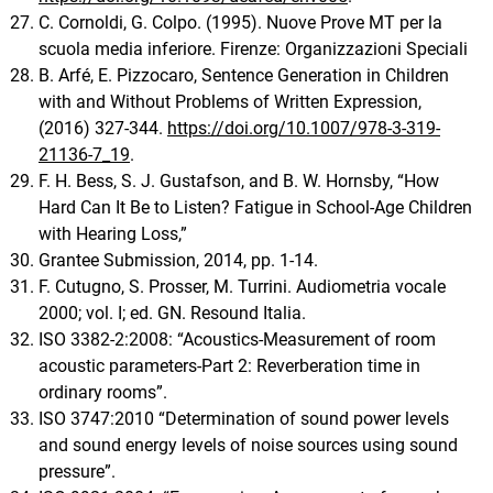
C. Cornoldi, G. Colpo. (1995). Nuove Prove MT per la
scuola media inferiore. Firenze: Organizzazioni Speciali
B. Arfé, E. Pizzocaro, Sentence Generation in Children
with and Without Problems of Written Expression,
(2016) 327-344.
https://doi.org/10.1007/978-3-319-
21136-7_19
.
F. H. Bess, S. J. Gustafson, and B. W. Hornsby, “How
Hard Can It Be to Listen? Fatigue in School-Age Children
with Hearing Loss,”
Grantee Submission, 2014, pp. 1-14.
F. Cutugno, S. Prosser, M. Turrini. Audiometria vocale
2000; vol. I; ed. GN. Resound Italia.
ISO 3382-2:2008: “Acoustics-Measurement of room
acoustic parameters-Part 2: Reverberation time in
ordinary rooms”.
ISO 3747:2010 “Determination of sound power levels
and sound energy levels of noise sources using sound
pressure”.