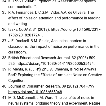
ISO 9921:2004: “Ergonomics. Assessment of speech
communication”.
R.A. Fernandes, D.C.G.M. Vidor, A.A. de Oliveira, The
effect of noise on attention and performance in reading
and writing
tasks, CoDAS. 31 (2019).
https://doi.org/10.1590/2317-
1782/20182017241
.
J.E. Dockrell, B.M. Shield, Acoustical barriers in
classrooms: the impact of noise on performance in the
classroom,
British Educational Research Journal. 32 (2006) 509–
525.
https://doi.org/10.1080/01411920600635494
.
R. Mehta, R. (Juliet) Zhu, A. Cheema, Is Noise Always
Bad? Exploring the Effects of Ambient Noise on Creative
Cognition,
Journal of Consumer Research. 39 (2012) 784–799.
https://doi.org/10.1086/665048
.
M.D. McDonnell, L.M. Ward, The benefits of noise in
neural systems: bridging theory and experiment, Nature