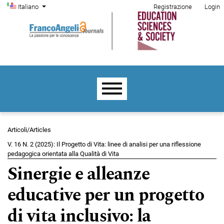
Menu di amministrazione
Salta al menu principale di navigazione
Salta al contenuto principale
Salta al piè di pagina del sito
Cambia la lingua. La lingua corrente è:
Italiano
Registrazione
Login
Menu principale
Articoli/Articles
V. 16 N. 2 (2025): Il Progetto di Vita: linee di analisi per una riflessione
pedagogica orientata alla Qualità di Vita
Sinergie e alleanze
educative per un progetto
di vita inclusivo: la