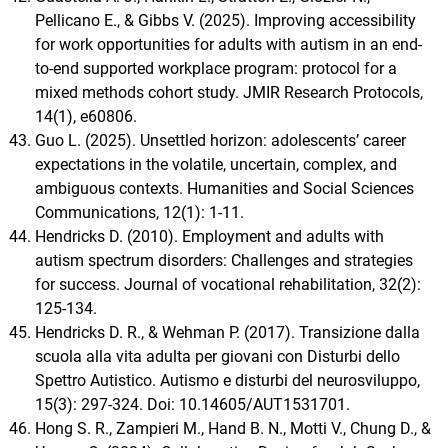
Pellicano E., & Gibbs V. (2025). Improving accessibility
for work opportunities for adults with autism in an end-
to-end supported workplace program: protocol for a
mixed methods cohort study. JMIR Research Protocols,
14(1), e60806.
Guo L. (2025). Unsettled horizon: adolescents’ career
expectations in the volatile, uncertain, complex, and
ambiguous contexts. Humanities and Social Sciences
Communications, 12(1): 1-11.
Hendricks D. (2010). Employment and adults with
autism spectrum disorders: Challenges and strategies
for success. Journal of vocational rehabilitation, 32(2):
125-134.
Hendricks D. R., & Wehman P. (2017). Transizione dalla
scuola alla vita adulta per giovani con Disturbi dello
Spettro Autistico. Autismo e disturbi del neurosviluppo,
15(3): 297-324. Doi: 10.14605/AUT1531701.
Hong S. R., Zampieri M., Hand B. N., Motti V., Chung D., &