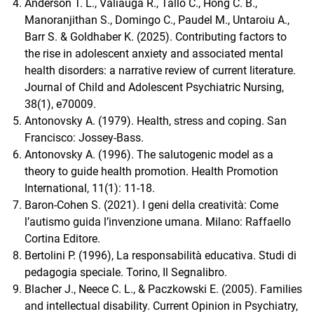
Anderson T. L., Valiauga R., Tallo C., Hong C. B.,
Manoranjithan S., Domingo C., Paudel M., Untaroiu A.,
Barr S. & Goldhaber K. (2025). Contributing factors to
the rise in adolescent anxiety and associated mental
health disorders: a narrative review of current literature.
Journal of Child and Adolescent Psychiatric Nursing,
38(1), e70009.
Antonovsky A. (1979). Health, stress and coping. San
Francisco: Jossey-Bass.
Antonovsky A. (1996). The salutogenic model as a
theory to guide health promotion. Health Promotion
International, 11(1): 11-18.
Baron-Cohen S. (2021). I geni della creatività: Come
l’autismo guida l’invenzione umana. Milano: Raffaello
Cortina Editore.
Bertolini P. (1996), La responsabilità educativa. Studi di
pedagogia speciale. Torino, Il Segnalibro.
Blacher J., Neece C. L., & Paczkowski E. (2005). Families
and intellectual disability. Current Opinion in Psychiatry,