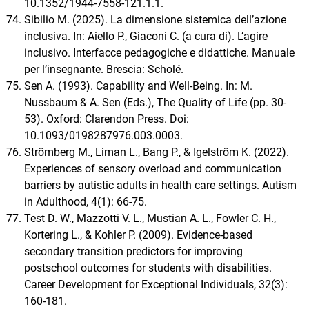
10.1352/1944-7558-121.1.1.
Sibilio M. (2025). La dimensione sistemica dell’azione
inclusiva. In: Aiello P., Giaconi C. (a cura di). L’agire
inclusivo. Interfacce pedagogiche e didattiche. Manuale
per l’insegnante. Brescia: Scholé.
Sen A. (1993). Capability and Well-Being. In: M.
Nussbaum & A. Sen (Eds.), The Quality of Life (pp. 30-
53). Oxford: Clarendon Press. Doi:
10.1093/0198287976.003.0003.
Strömberg M., Liman L., Bang P., & Igelström K. (2022).
Experiences of sensory overload and communication
barriers by autistic adults in health care settings. Autism
in Adulthood, 4(1): 66-75.
Test D. W., Mazzotti V. L., Mustian A. L., Fowler C. H.,
Kortering L., & Kohler P. (2009). Evidence-based
secondary transition predictors for improving
postschool outcomes for students with disabilities.
Career Development for Exceptional Individuals, 32(3):
160-181.