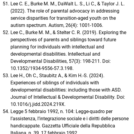
Lee C. E., Burke M. M., DaWalt L. S., Li C., & Taylor J. L.
(2022). The role of parental advocacy in addressing
service disparities for transition-aged youth on the
autism spectrum. Autism, 26(4): 1001-1006.
Lee C., Burke M. M., & Stelter C. R. (2019). Exploring the
perspectives of parents and siblings toward future
planning for individuals with intellectual and
developmental disabilities. Intellectual and
Developmental Disabilities, 57(3): 198-211. Doi:
10.1352/1934-9556-57.3.198.
Lee H., Oh C., Staubitz A., & Kim H.-S. (2024).
Experiences of siblings of individuals with
developmental disabilities: including those with ASD.
Journal of Intellectual & Developmental Disability. Doi:
10.1016/j.jidd.2024.219X.
Legge 5 febbraio 1992, n. 104: Legge-quadro per
l’assistenza, l’integrazione sociale e i diritti delle persone
handicappate. Gazzetta Ufficiale della Repubblica
Italiana, n. 39, 17 febbraio 1992.