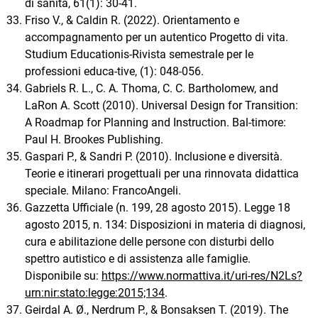
di sanità, 61(1): 30-41.
Friso V., & Caldin R. (2022). Orientamento e
accompagnamento per un autentico Progetto di vita.
Studium Educationis-Rivista semestrale per le
professioni educa-tive, (1): 048-056.
Gabriels R. L., C. A. Thoma, C. C. Bartholomew, and
LaRon A. Scott (2010). Universal Design for Transition:
A Roadmap for Planning and Instruction. Bal-timore:
Paul H. Brookes Publishing.
Gaspari P., & Sandri P. (2010). Inclusione e diversità.
Teorie e itinerari progettuali per una rinnovata didattica
speciale. Milano: FrancoAngeli.
Gazzetta Ufficiale (n. 199, 28 agosto 2015). Legge 18
agosto 2015, n. 134: Disposizioni in materia di diagnosi,
cura e abilitazione delle persone con disturbi dello
spettro autistico e di assistenza alle famiglie.
Disponibile su:
https://www.normattiva.it/uri-res/N2Ls?
urn:nir:stato:legge:2015;134
.
Geirdal A. Ø., Nerdrum P., & Bonsaksen T. (2019). The