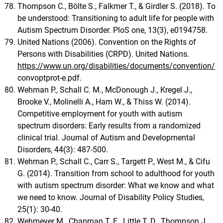
Thompson C., Bölte S., Falkmer T., & Girdler S. (2018). To
be understood: Transitioning to adult life for people with
Autism Spectrum Disorder. PloS one, 13(3), e0194758.
United Nations (2006). Convention on the Rights of
Persons with Disabilities (CRPD). United Nations.
https://www.un.org/disabilities/documents/convention/
convoptprot-e.pdf.
Wehman P., Schall C. M., McDonough J., Kregel J.,
Brooke V., Molinelli A., Ham W., & Thiss W. (2014).
Competitive employment for youth with autism
spectrum disorders: Early results from a randomized
clinical trial. Journal of Autism and Developmental
Disorders, 44(3): 487-500.
Wehman P., Schall C., Carr S., Targett P., West M., & Cifu
G. (2014). Transition from school to adulthood for youth
with autism spectrum disorder: What we know and what
we need to know. Journal of Disability Policy Studies,
25(1): 30-40.
Wehmeyer M., Chapman T. E., Little T. D., Thompson J.