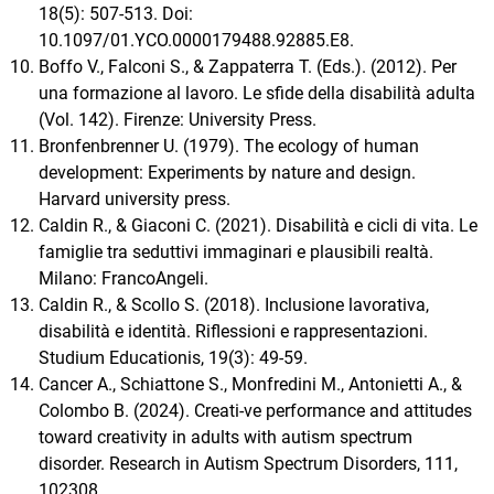
18(5): 507-513. Doi:
10.1097/01.YCO.0000179488.92885.E8.
Boffo V., Falconi S., & Zappaterra T. (Eds.). (2012). Per
una formazione al lavoro. Le sfide della disabilità adulta
(Vol. 142). Firenze: University Press.
Bronfenbrenner U. (1979). The ecology of human
development: Experiments by nature and design.
Harvard university press.
Caldin R., & Giaconi C. (2021). Disabilità e cicli di vita. Le
famiglie tra seduttivi immaginari e plausibili realtà.
Milano: FrancoAngeli.
Caldin R., & Scollo S. (2018). Inclusione lavorativa,
disabilità e identità. Riflessioni e rappresentazioni.
Studium Educationis, 19(3): 49-59.
Cancer A., Schiattone S., Monfredini M., Antonietti A., &
Colombo B. (2024). Creati-ve performance and attitudes
toward creativity in adults with autism spectrum
disorder. Research in Autism Spectrum Disorders, 111,
102308.