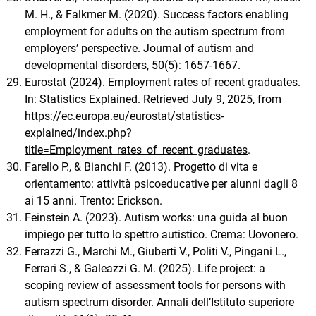
M. H., & Falkmer M. (2020). Success factors enabling
employment for adults on the autism spectrum from
employers’ perspective. Journal of autism and
developmental disorders, 50(5): 1657‐1667.
Eurostat (2024). Employment rates of recent graduates.
In: Statistics Explained. Retrieved July 9, 2025, from
https://ec.europa.eu/eurostat/statistics-
explained/index.php?
title=Employment_rates_of_recent_graduates
.
Farello P., & Bianchi F. (2013). Progetto di vita e
orientamento: attività psicoeducative per alunni dagli 8
ai 15 anni. Trento: Erickson.
Feinstein A. (2023). Autism works: una guida al buon
impiego per tutto lo spettro autistico. Crema: Uovonero.
Ferrazzi G., Marchi M., Giuberti V., Politi V., Pingani L.,
Ferrari S., & Galeazzi G. M. (2025). Life project: a
scoping review of assessment tools for persons with
autism spectrum disorder. Annali dell’Istituto superiore