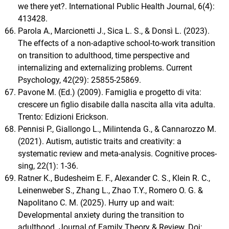
we there yet?. International Public Health Journal, 6(4):
413­428.
Parola A., Marcionetti J., Sica L. S., & Donsì L. (2023).
The effects of a non-adaptive school-to-work transition
on transition to adulthood, time perspective and
internalizing and externalizing problems. Current
Psychology, 42(29): 25855-25869.
Pavone M. (Ed.) (2009). Famiglia e progetto di vita:
crescere un figlio disabile dalla nascita alla vita adulta.
Trento: Edizioni Erickson.
Pennisi P., Giallongo L., Milintenda G., & Cannarozzo M.
(2021). Autism, autistic traits and creativity: a
systematic review and meta-analysis. Cognitive proces-
sing, 22(1): 1-36.
Ratner K., Budesheim E. F., Alexander C. S., Klein R. C.,
Leinenweber S., Zhang L., Zhao T.Y., Romero O. G. &
Napolitano C. M. (2025). Hurry up and wait:
Developmental anxiety during the transition to
adulthood. Journal of Family Theory & Review. Doi: