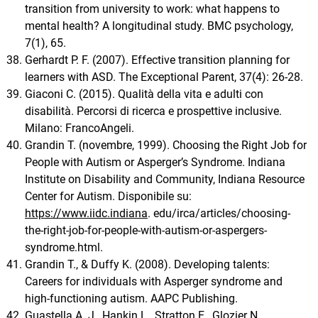
transition from university to work: what happens to
mental health? A longitudinal study. BMC psychology,
7(1), 65.
Gerhardt P. F. (2007). Effective transition planning for
learners with ASD. The Exceptional Parent, 37(4): 26-28.
Giaconi C. (2015). Qualità della vita e adulti con
disabilità. Percorsi di ricerca e prospettive inclusive.
Milano: FrancoAngeli.
Grandin T. (novembre, 1999). Choosing the Right Job for
People with Autism or Asperger’s Syndrome. Indiana
Institute on Disability and Community, Indiana Resource
Center for Autism. Disponibile su:
https://www.iidc.indiana
. edu/irca/articles/choosing‐
the‐right‐job‐for‐people‐with‐autism‐or‐aspergers‐
syndrome.html.
Grandin T., & Duffy K. (2008). Developing talents:
Careers for individuals with Asperger syndrome and
high‐functioning autism. AAPC Publishing.
Guastella A. J., Hankin L., Stratton E., Glozier N.,