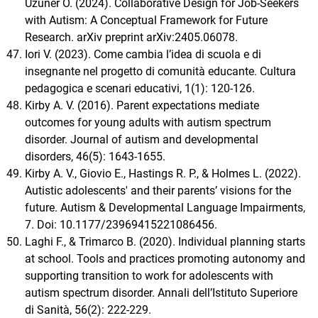
Uzuner O. (2024). Collaborative Design for Job-Seekers
with Autism: A Conceptual Framework for Future
Research. arXiv preprint arXiv:2405.06078.
Iori V. (2023). Come cambia l’idea di scuola e di
insegnante nel progetto di comunità educante. Cultura
pedagogica e scenari educativi, 1(1): 120-126.
Kirby A. V. (2016). Parent expectations mediate
outcomes for young adults with autism spectrum
disorder. Journal of autism and developmental
disorders, 46(5): 1643-1655.
Kirby A. V., Giovio E., Hastings R. P., & Holmes L. (2022).
Autistic adolescents' and their parents’ visions for the
future. Autism & Developmental Language Impairments,
7. Doi: 10.1177/23969415221086456.
Laghi F., & Trimarco B. (2020). Individual planning starts
at school. Tools and practices promoting autonomy and
supporting transition to work for adolescents with
autism spectrum disorder. Annali dell’Istituto Superiore
di Sanità, 56(2): 222-229.