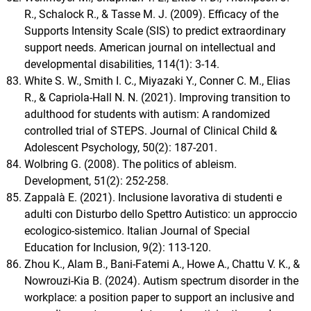
R., Schalock R., & Tasse M. J. (2009). Efficacy of the
Supports Intensity Scale (SIS) to predict extraordinary
support needs. American journal on intellectual and
developmental disabilities, 114(1): 3-14.
White S. W., Smith I. C., Miyazaki Y., Conner C. M., Elias
R., & Capriola-Hall N. N. (2021). Improving transition to
adulthood for students with autism: A randomized
controlled trial of STEPS. Journal of Clinical Child &
Adolescent Psychology, 50(2): 187-201.
Wolbring G. (2008). The politics of ableism.
Development, 51(2): 252-258.
Zappalà E. (2021). Inclusione lavorativa di studenti e
adulti con Disturbo dello Spettro Autistico: un approccio
ecologico-sistemico. Italian Journal of Special
Education for Inclusion, 9(2): 113-120.
Zhou K., Alam B., Bani-Fatemi A., Howe A., Chattu V. K., &
Nowrouzi-Kia B. (2024). Autism spectrum disorder in the
workplace: a position paper to support an inclusive and