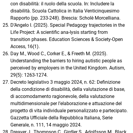
con disabilità: il ruolo della scuola. In: Includere la
disabilità. Scuola Cattolica in Italia Venticinquesimo
Rapporto (pp. 233-248). Brescia: Scholè Morcelliana.
D’Angelo I. (2025). Special Pedagogy trajectories in the
Life Project: A scientific ana-lysis starting from
transition phases. Education Sciences & Society-Open
Access, 16(1).
Day M., Wood C., Corker E., & Freeth M. (2025).
Understanding the barriers to hiring autistic people as
perceived by employers in the United Kingdom. Autism,
29(5): 1263-1274.
Decreto legislativo 3 maggio 2024, n. 62: Definizione
della condizione di disabilità, della valutazione di base,
di accomodamento ragionevole, della valutazione
multidimensionale per l’elaborazione e attuazione del
progetto di vita individuale personalizzato e partecipato.
Gazzetta Ufficiale della Repubblica Italiana, Serie
Generale, n. 111, 14 maggio 2024.
Dreaver J., Thompson C., Girdler S., Adolfsson M., Black