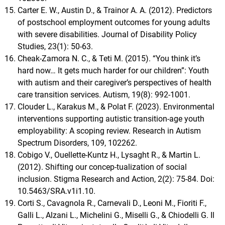
Carter E. W., Austin D., & Trainor A. A. (2012). Predictors
of postschool employment outcomes for young adults
with severe disabilities. Journal of Disability Policy
Studies, 23(1): 50-63.
Cheak-Zamora N. C., & Teti M. (2015). “You think it’s
hard now… It gets much harder for our children”: Youth
with autism and their caregiver’s perspectives of health
care transition services. Autism, 19(8): 992-1001.
Clouder L., Karakus M., & Polat F. (2023). Environmental
interventions supporting autistic transition-age youth
employability: A scoping review. Research in Autism
Spectrum Disorders, 109, 102262.
Cobigo V., Ouellette-Kuntz H., Lysaght R., & Martin L.
(2012). Shifting our concep-tualization of social
inclusion. Stigma Research and Action, 2(2): 75-84. Doi:
10.5463/SRA.v1i1.10.
Corti S., Cavagnola R., Carnevali D., Leoni M., Fioriti F.,
Galli L., Alzani L., Michelini G., Miselli G., & Chiodelli G. Il