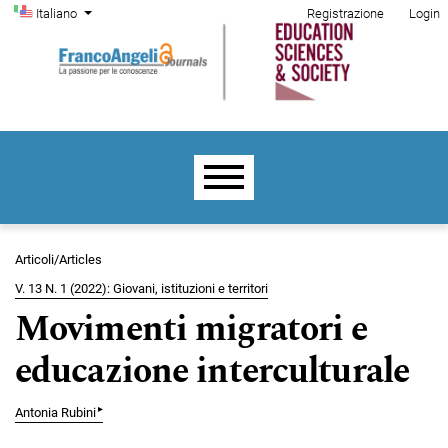
Menu di amministrazione
Salta al menu principale di navigazione
Salta al contenuto principale
Salta al piè di pagina del sito
Cambia la lingua. La lingua corrente è:
Italiano
Registrazione
Login
Menu principale
Articoli/Articles
V. 13 N. 1 (2022): Giovani, istituzioni e territori
Movimenti migratori e
educazione interculturale
▸
Antonia Rubini