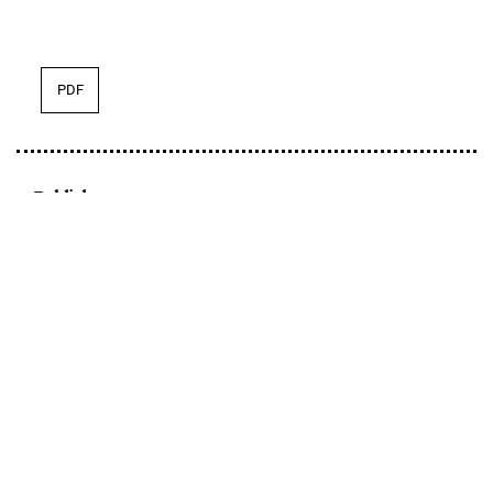
PDF
Publisher
FrancoAngeli.it
Lingua
English
Italiano
Informazioni