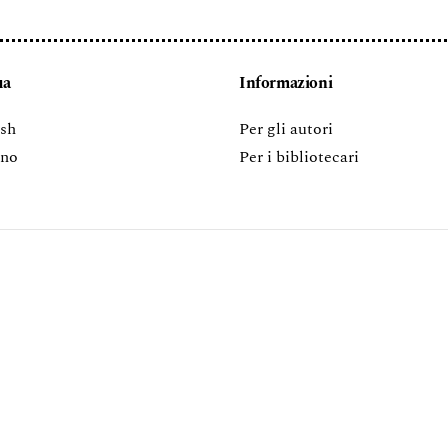
ua
Informazioni
ish
Per gli autori
ano
Per i bibliotecari