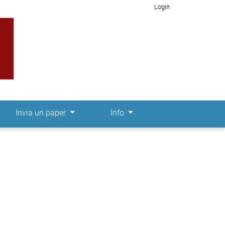
Login
Invia un paper
Info