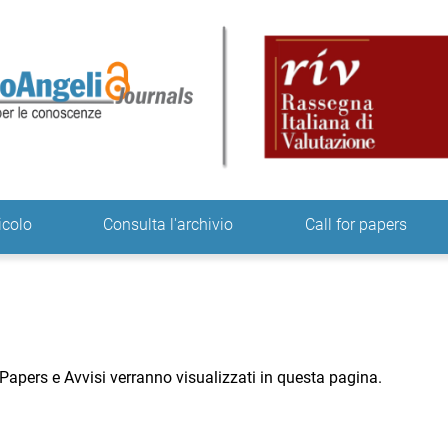
ne
icolo
Consulta l'archivio
Call for papers
r Papers e Avvisi verranno visualizzati in questa pagina.