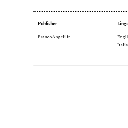
Publisher
Ling
FrancoAngeli.it
Engl
Itali