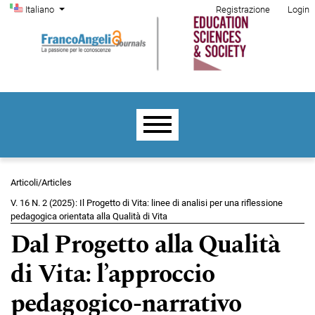
Menu di amministrazione
Salta al menu principale di navigazione
Salta al contenuto principale
Salta al piè di pagina del sito
Cambia la lingua. La lingua corrente è:
Italiano
Registrazione
Login
Menu principale
Articoli/Articles
V. 16 N. 2 (2025): Il Progetto di Vita: linee di analisi per una riflessione
pedagogica orientata alla Qualità di Vita
Dal Progetto alla Qualità
di Vita: l’approccio
pedagogico-narrativo