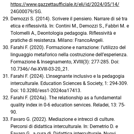
https://www.gazzettaufficiale.it/eli/id/2024/05/14/
24G00079/SG.
Demozzi S. (2014). Scrivere il pensiero. Narrare di sé tra
etica e riflessività. In: Contini M., Demozzi S., Fabbri M. e
Tolomelli A., Deontologia pedagogia. Riflessività e
pratiche di resistenza. Milano: FrancoAngeli.
Farahi F. (2020). Formazione e narrazione: l’utilizzo del
linguaggio metaforico nella costruzione dell’esperienza.
Formazione & Insegnamento, XVIII(3): 277-285. Doi:
10.7346/-fei-XVIII-03-20_21.
Farahi F. (2024). L’insegnante inclusivo e la pedagogia
interculturale. Education Sciences & Society, 1: 294-309.
Doi: 10.3280/ess1-2024oa17413.
Farahi F. (2024a). The relationship as a fundamental
quality index in 0-6 education services. Reladei, 13: 75-
90.
Favaro G. (2022). Mediazione e intrecci di culture.
Percorsi di didattica interculturale. In: Demetrio D. e
Favaro G., a cura di, Didattica interculturale. Nuovi