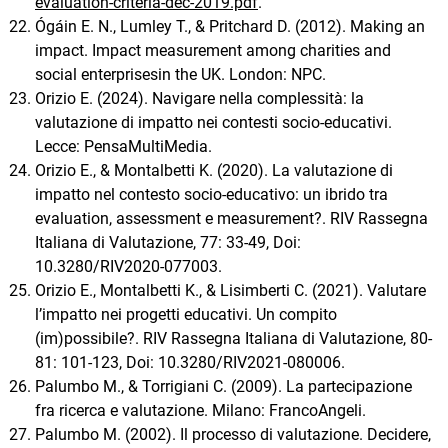
evaluation-criteria-dec-2019.pdf
.
Ógáin E. N., Lumley T., & Pritchard D. (2012). Making an
impact. Impact measurement among charities and
social enterprisesin the UK. London: NPC.
Orizio E. (2024). Navigare nella complessità: la
valutazione di impatto nei contesti socio-educativi.
Lecce: PensaMultiMedia.
Orizio E., & Montalbetti K. (2020). La valutazione di
impatto nel contesto socio-educativo: un ibrido tra
evaluation, assessment e measurement?. RIV Rassegna
Italiana di Valutazione, 77: 33-49, Doi:
10.3280/RIV2020-077003.
Orizio E., Montalbetti K., & Lisimberti C. (2021). Valutare
l’impatto nei progetti educativi. Un compito
(im)possibile?. RIV Rassegna Italiana di Valutazione, 80-
81: 101-123, Doi: 10.3280/RIV2021-080006.
Palumbo M., & Torrigiani C. (2009). La partecipazione
fra ricerca e valutazione. Milano: FrancoAngeli.
Palumbo M. (2002). Il processo di valutazione. Decidere,