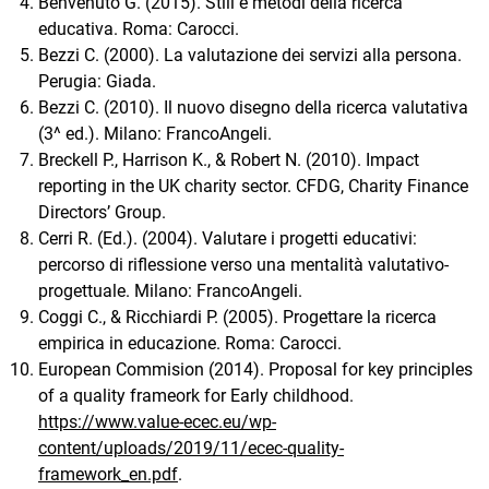
Benvenuto G. (2015). Stili e metodi della ricerca
educativa. Roma: Carocci.
Bezzi C. (2000). La valutazione dei servizi alla persona.
Perugia: Giada.
Bezzi C. (2010). Il nuovo disegno della ricerca valutativa
(3^ ed.). Milano: FrancoAngeli.
Breckell P., Harrison K., & Robert N. (2010). Impact
reporting in the UK charity sector. CFDG, Charity Finance
Directors’ Group.
Cerri R. (Ed.). (2004). Valutare i progetti educativi:
percorso di riflessione verso una mentalità valutativo-
progettuale. Milano: FrancoAngeli.
Coggi C., & Ricchiardi P. (2005). Progettare la ricerca
empirica in educazione. Roma: Carocci.
European Commision (2014). Proposal for key principles
of a quality frameork for Early childhood.
https://www.value-ecec.eu/wp-
content/uploads/2019/11/ecec-quality-
framework_en.pdf
.