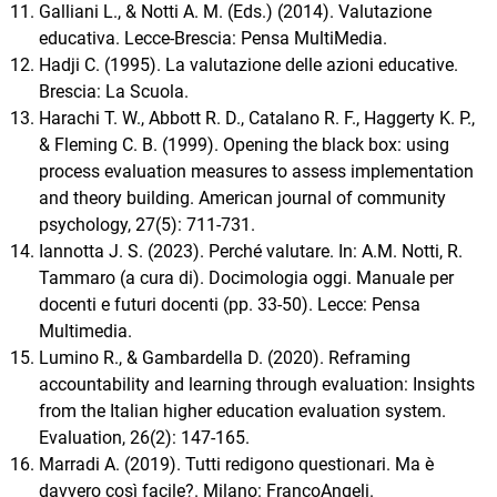
Galliani L., & Notti A. M. (Eds.) (2014). Valutazione
educativa. Lecce-Brescia: Pensa MultiMedia.
Hadji C. (1995). La valutazione delle azioni educative.
Brescia: La Scuola.
Harachi T. W., Abbott R. D., Catalano R. F., Haggerty K. P.,
& Fleming C. B. (1999). Opening the black box: using
process evaluation measures to assess implementation
and theory building. American journal of community
psychology, 27(5): 711-731.
Iannotta J. S. (2023). Perché valutare. In: A.M. Notti, R.
Tammaro (a cura di). Docimologia oggi. Manuale per
docenti e futuri docenti (pp. 33-50). Lecce: Pensa
Multimedia.
Lumino R., & Gambardella D. (2020). Reframing
accountability and learning through evaluation: Insights
from the Italian higher education evaluation system.
Evaluation, 26(2): 147-165.
Marradi A. (2019). Tutti redigono questionari. Ma è
davvero così facile?. Milano: FrancoAngeli.