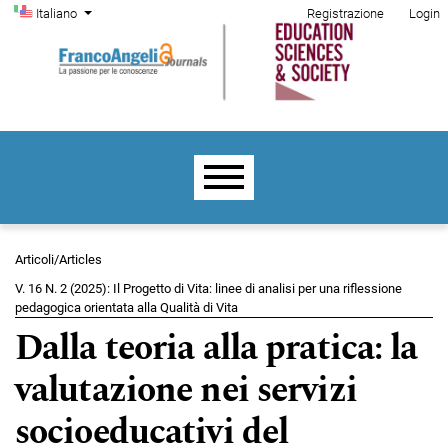
Menu di amministrazione
Salta al menu principale di navigazione
Salta al contenuto principale
Salta al piè di pagina del sito
Cambia la lingua. La lingua corrente è:
Italiano
Registrazione
Login
Menu principale
Articoli/Articles
V. 16 N. 2 (2025): Il Progetto di Vita: linee di analisi per una riflessione
pedagogica orientata alla Qualità di Vita
Dalla teoria alla pratica: la
valutazione nei servizi
socioeducativi del