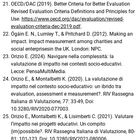
OECD/DAC (2019). Better Criteria for Better Evaluation
Revised Evaluation Criteria Definitions and Principles for
Use.
https://www.oecd.org/dac/evaluation/revised-
evaluation-criteria-dec-2019.pdf
.
Ógáin E. N., Lumley T., & Pritchard D. (2012). Making an
impact. Impact measurement among charities and
social enterprisesin the UK. London: NPC.
Orizio E. (2024). Navigare nella complessità: la
valutazione di impatto nei contesti socio-educativi.
Lecce: PensaMultiMedia.
Orizio E., & Montalbetti K. (2020). La valutazione di
impatto nel contesto socio-educativo: un ibrido tra
evaluation, assessment e measurement?. RIV Rassegna
Italiana di Valutazione, 77: 33-49, Doi:
10.3280/RIV2020-077003.
Orizio E., Montalbetti K., & Lisimberti C. (2021). Valutare
l’impatto nei progetti educativi. Un compito
(im)possibile?. RIV Rassegna Italiana di Valutazione, 80-
81: 101-123, Doi: 10.3280/RIV2021-080006.