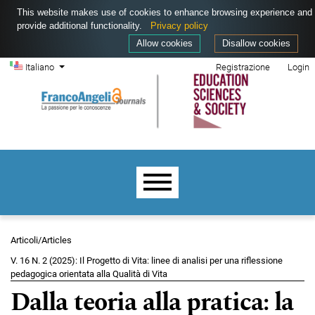
This website makes use of cookies to enhance browsing experience and
provide additional functionality.
Privacy policy
Allow cookies
Disallow cookies
Menu di amministrazione
Salta al menu principale di navigazione
Salta al contenuto principale
Salta al piè di pagina del sito
Cambia la lingua. La lingua corrente è:
Italiano
Registrazione
Login
Menu principale
Articoli/Articles
V. 16 N. 2 (2025): Il Progetto di Vita: linee di analisi per una riflessione
pedagogica orientata alla Qualità di Vita
Dalla teoria alla pratica: la