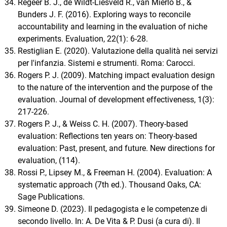
Regeer B. J., de Wildt-Liesveld R., van Mierlo B., &
Bunders J. F. (2016). Exploring ways to reconcile
accountability and learning in the evaluation of niche
experiments. Evaluation, 22(1): 6-28.
Restiglian E. (2020). Valutazione della qualità nei servizi
per l'infanzia. Sistemi e strumenti. Roma: Carocci.
Rogers P. J. (2009). Matching impact evaluation design
to the nature of the intervention and the purpose of the
evaluation. Journal of development effectiveness, 1(3):
217-226.
Rogers P. J., & Weiss C. H. (2007). Theory-based
evaluation: Reflections ten years on: Theory-based
evaluation: Past, present, and future. New directions for
evaluation, (114).
Rossi P., Lipsey M., & Freeman H. (2004). Evaluation: A
systematic approach (7th ed.). Thousand Oaks, CA:
Sage Publications.
Simeone D. (2023). Il pedagogista e le competenze di
secondo livello. In: A. De Vita & P. Dusi (a cura di). Il