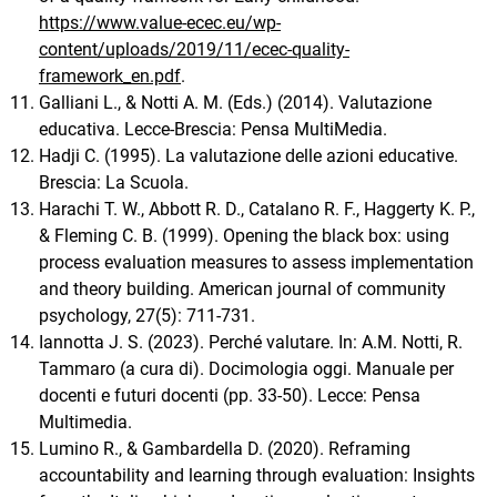
https://www.value-ecec.eu/wp-
content/uploads/2019/11/ecec-quality-
framework_en.pdf
.
Galliani L., & Notti A. M. (Eds.) (2014). Valutazione
educativa. Lecce-Brescia: Pensa MultiMedia.
Hadji C. (1995). La valutazione delle azioni educative.
Brescia: La Scuola.
Harachi T. W., Abbott R. D., Catalano R. F., Haggerty K. P.,
& Fleming C. B. (1999). Opening the black box: using
process evaluation measures to assess implementation
and theory building. American journal of community
psychology, 27(5): 711-731.
Iannotta J. S. (2023). Perché valutare. In: A.M. Notti, R.
Tammaro (a cura di). Docimologia oggi. Manuale per
docenti e futuri docenti (pp. 33-50). Lecce: Pensa
Multimedia.
Lumino R., & Gambardella D. (2020). Reframing
accountability and learning through evaluation: Insights