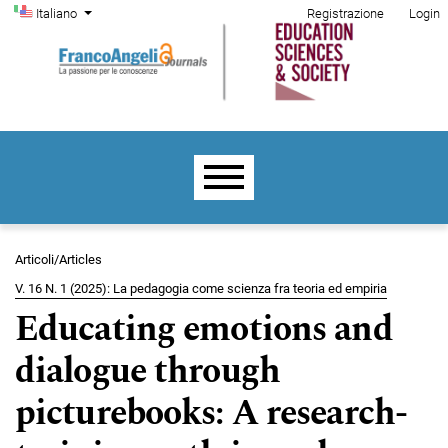
Menu di amministrazione
Salta al menu principale di navigazione
Salta al contenuto principale
Salta al piè di pagina del sito
Cambia la lingua. La lingua corrente è:
Italiano
Registrazione
Login
Menu principale
Articoli/Articles
V. 16 N. 1 (2025): La pedagogia come scienza fra teoria ed empiria
Educating emotions and
dialogue through
picturebooks: A research-