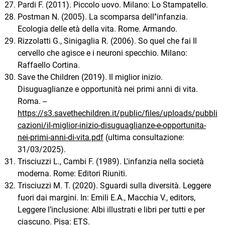
Pardi F. (2011). Piccolo uovo. Milano: Lo Stampatello.
Postman N. (2005). La scomparsa dell’'infanzia.
Ecologia delle età della vita. Rome. Armando.
Rizzolatti G., Sinigaglia R. (2006). So quel che fai Il
cervello che agisce e i neuroni specchio. Milano:
Raffaello Cortina.
Save the Children (2019). Il miglior inizio.
Disuguaglianze e opportunità nei primi anni di vita.
Roma. --
https://s3.savethechildren.it/public/files/uploads/pubbli
cazioni/il-miglior-inizio-disuguaglianze-e-opportunita-
nei-primi-anni-di-vita.pdf
(ultima consultazione:
31/03/2025).
Trisciuzzi L., Cambi F. (1989). L'infanzia nella società
moderna. Rome: Editori Riuniti.
Trisciuzzi M. T. (2020). Sguardi sulla diversità. Leggere
fuori dai margini. In: Emili E.A., Macchia V., editors,
Leggere l’inclusione: Albi illustrati e libri per tutti e per
ciascuno. Pisa: ETS.