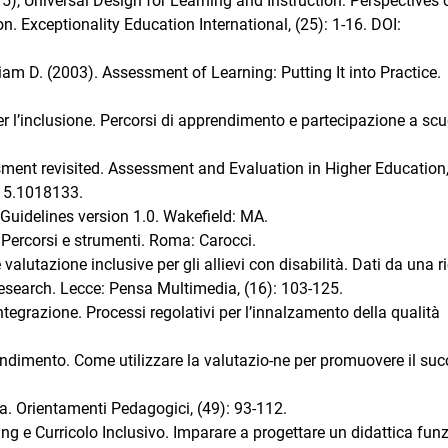
5), Universal Design for Learning and Instruction: Perspectives 
on. Exceptionality Education International, (25): 1-16. DOI:
lliam D. (2003). Assessment of Learning: Putting It into Practice.
 l’inclusione. Percorsi di apprendimento e partecipazione a scu
sment revisited. Assessment and Evaluation in Higher Education
15.1018133.
Guidelines version 1.0. Wakefield: MA.
 Percorsi e strumenti. Roma: Carocci.
alutazione inclusive per gli allievi con disabilità. Dati da una r
Research. Lecce: Pensa Multimedia, (16): 103-125.
integrazione. Processi regolativi per l’innalzamento della qualità
ndimento. Come utilizzare la valutazio-ne per promuovere il su
. Orientamenti Pedagogici, (49): 93-112.
ing e Curricolo Inclusivo. Imparare a progettare un didattica fun