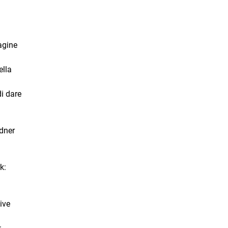
agine
ella
di dare
dner
k:
ive