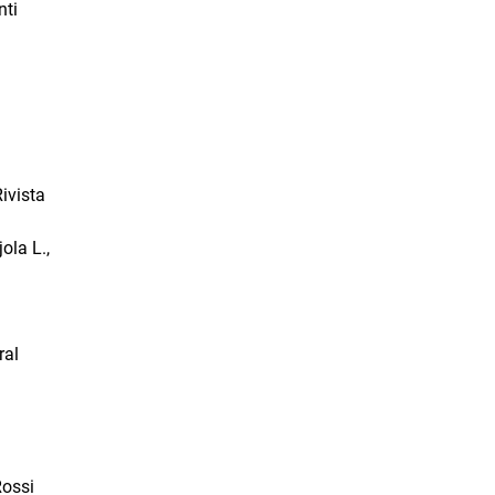
nti
ivista
ola L.,
ral
Rossi