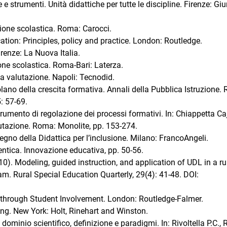
e e strumenti. Unità didattiche per tutte le discipline. Firenze: Giu
usione scolastica. Roma: Carocci.
ation: Principles, policy and practice. London: Routledge.
renze: La Nuova Italia.
ne scolastica. Roma-Bari: Laterza.
a valutazione. Napoli: Tecnodid.
no della crescita formativa. Annali della Pubblica Istruzione. R
: 57-69.
umento di regolazione dei processi formativi. In: Chiappetta Caj
utazione. Roma: Monolite, pp. 153-274.
tegno della Didattica per l’inclusione. Milano: FrancoAngeli.
entica. Innovazione educativa, pp. 50-56.
010). Modeling, guided instruction, and application of UDL in a ru
m. Rural Special Education Quarterly, 29(4): 41-48. DOI:
 through Student Involvement. London: Routledge-Falmer.
ng. New York: Holt, Rinehart and Winston.
dominio scientifico, definizione e paradigmi. In: Rivoltella P.C., 