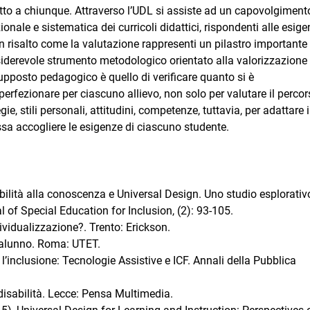
atto a chiunque. Attraverso l’UDL si assiste ad un capovolgiment
onale e sistematica dei curricoli didattici, rispondenti alle esige
in risalto come la valutazione rappresenti un pilastro importante
nsiderevole strumento metodologico orientato alla valorizzazione 
supposto pedagogico è quello di verificare quanto si è
erfezionare per ciascuno allievo, non solo per valutare il percor
e, stili personali, attitudini, competenze, tuttavia, per adattare i
sa accogliere le esigenze di ciascuno studente.
ibilità alla conoscenza e Universal Design. Uno studio esplorati
al of Special Education for Inclusion, (2): 93-105.
vidualizzazione?. Trento: Erickson.
 alunno. Roma: UTET.
 l’inclusione: Tecnologie Assistive e ICF. Annali della Pubblica
 disabilità. Lecce: Pensa Multimedia.