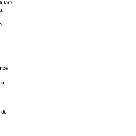
lutare
à.
n
.
,
enze
ica
di,
.