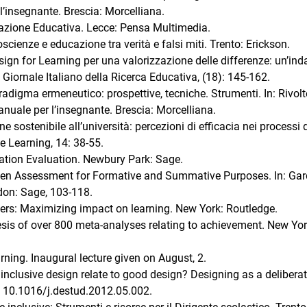
r l’insegnante. Brescia: Morcelliana.
tazione Educativa. Lecce: Pensa Multimedia.
scienze e educazione tra verità e falsi miti. Trento: Erickson.
ign for Learning per una valorizzazione delle differenze: un’ind
. Giornale Italiano della Ricerca Educativa, (18): 145-162.
radigma ermeneutico: prospettive, tecniche. Strumenti. In: Rivolt
 Manuale per l’insegnante. Brescia: Morcelliana.
e sostenibile all’università: percezioni di efficacia nei processi 
de Learning, 14: 38-55.
ration Evaluation. Newbury Park: Sage.
ween Assessment for Formative and Summative Purposes. In: Gar
don: Sage, 103-118.
achers: Maximizing impact on learning. New York: Routledge.
thesis of over 800 meta-analyses relating to achievement. New Yor
arning. Inaugural lecture given on August, 2.
inclusive design relate to good design? Designing as a deliberat
I: 10.1016/j.destud.2012.05.002.