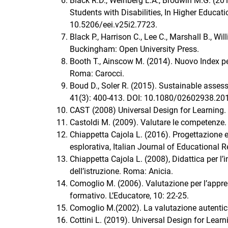
Black R.D., Weinberg L.A., Brodwin M.G. (201
Students with Disabilities, In Higher Educati
10.5206/eei.v25i2.7723.
Black P., Harrison C., Lee C., Marshall B., Wi
Buckingham: Open University Press.
Booth T., Ainscow M. (2014). Nuovo Index per
Roma: Carocci.
Boud D., Soler R. (2015). Sustainable asses
41(3): 400-413. DOI: 10.1080/02602938.20
CAST (2008) Universal Design for Learning. 
Castoldi M. (2009). Valutare le competenze.
Chiappetta Cajola L. (2016). Progettazione e v
esplorativa, Italian Journal of Educational 
Chiappetta Cajola L. (2008), Didattica per l’
dell’istruzione. Roma: Anicia.
Comoglio M. (2006). Valutazione per l’appre
formativo. L’Educatore, 10: 22-25.
Comoglio M.(2002). La valutazione autentica
Cottini L. (2019). Universal Design for Learn