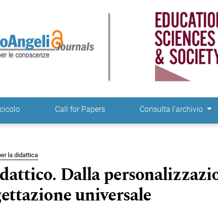
ne
cicolo
Call for Papers
Consulta l'archivio
er la didattica
dattico. Dalla personalizzazi
gettazione universale