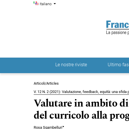
Menu di amministrazio
Salta al menu principale di navigazione
Salta al contenuto principale
Salta al piè di pagina del sito
Cambia la lingua. La lingua corrente è:
Italiano
Le nostre riviste
Ultimo fas
Menu principale
Articoli/Articles
V. 12 N. 2 (2021): Valutazione, feedback, equità: una sfida p
Valutare in ambito di
del curricolo alla pro
▸
Rosa Sgambelluri