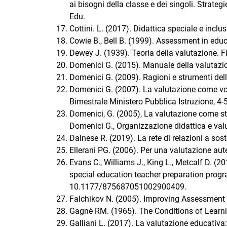
ai bisogni della classe e dei singoli. Strategi
Edu.
Cottini. L. (2017). Didattica speciale e incl
Cowie B., Bell B. (1999). Assessment in educ
Dewey J. (1939). Teoria della valutazione. Fi
Domenici G. (2015). Manuale della valutazio
Domenici G. (2009). Ragioni e strumenti dell
Domenici G. (2007). La valutazione come vola
Bimestrale Ministero Pubblica Istruzione, 4-5
Domenici, G. (2005), La valutazione come str
Domenici G., Organizzazione didattica e val
Dainese R. (2019). La rete di relazioni a sos
Ellerani PG. (2006). Per una valutazione aut
Evans C., Williams J., King L., Metcalf D. (2
special education teacher preparation progra
10.1177/875687051002900409.
Falchikov N. (2005). Improving Assessment
Gagnè RM. (1965). The Conditions of Learni
Galliani L. (2017). La valutazione educativa: 