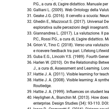
P.G., a cura di, L’agire didattico. Manuale pe
Galliani L. (2009). Web Ontology della Valu
Geake J.G. (2016). Il cervello a scuola: Neuro
Ghedin E., Mazzocut S. (2017). Universal Des
esplorativa sulle percezioni degli insegnanti
Giannandrea L. (2017). La valutazione. Il pa
P.C., Rossi P.G., a cura di, L’agire didattico.
Grion V., Tino C. (2018). Verso una valutazion
e ricevere feedback tra pari. Lifelong Lifewi
Guba E.G., Lincoln Y.S. (1989). Fourth Gene
Harlen W. (2010). On the Relationship Bet
J., a cura di, Assessment and Learning. Lon
Hattie J. A. (2011). Visible learning for te
Hattie J. A. (2008). Visible learning: A syn
Routledge.
Hattie J. A. (1999). Influences on student le
Heylighen A., Bianchin M. (2013). How does 
enterprise. Design Studies (34): 93-110. DO