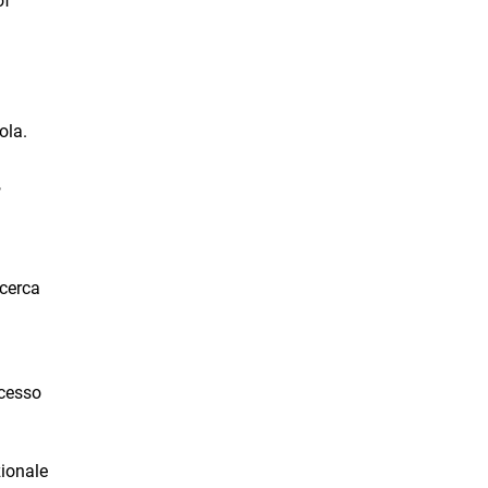
of
ola.
,
icerca
ccesso
zionale