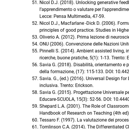
Nicol D.J. (2018). Unlocking generative feedb
l’apprendimento o valutare per l’apprendimen
Lecce: Pensa Multimedia, 47-59.
Nicol D.J., Macfarlane -Dick D. (2006). For
principles of good practice. Studies in Hi
Oliverio A. (2012). Prima lezione di neurosc
ONU (2006). Convenzione delle Nazioni Unite s
Pinnelli S. (2014). Ambient assisted living
ricerche, buone pratiche, 5(1): 1-13. Trento: 
Savia G. (2018). Disabilità, orientamento e pr
della formazione, (17): 115-133. DOI: 10.44
Savia. G., (ed.) (2016). Universal Design for
inclusiva. Trento: Erickson.
Savia G. (2015). Progettazione Universale per
Educare-SCUOLA, 15(3): 52-56. DOI: 10.444
Shepard L.A. (2001). The Role of Classroom 
Handbook of Research on Teaching (4th ed)
Tessaro F. (1997). La valutazione dei proce
Tomlinson C.A. (2014). The Differentiated C