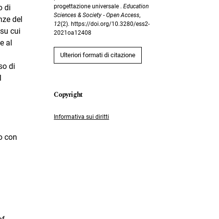
progettazione universale .
Education
o di
Sciences & Society - Open Access
,
nze del
12
(2). https://doi.org/10.3280/ess2-
 su cui
2021oa12408
e al
Ulteriori formati di citazione
so di
l
Informativa sui diritti
vo con