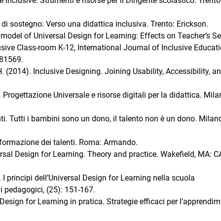
e inclusive: Strumenti e risorse per il Dirigente scolastico. Trento
 di sostegno: Verso una didattica inclusiva. Trento: Erickson.
model of Universal Design for Learning: Effects on Teacher’s Sel
usive Class-room K-12, International Journal of Inclusive Educati
881569.
 (2014). Inclusive Designing. Joining Usability, Accessibility, a
 Progettazione Universale e risorse digitali per la didattica. Mila
i. Tutti i bambini sono un dono, il talento non è un dono. Milan
e formazione dei talenti. Roma: Armando.
ersal Design for Learning. Theory and practice. Wakefield, MA: 
 I principi dell’Universal Design for Learning nella scuola
di pedagogici, (25): 151-167.
Design for Learning in pratica. Strategie efficaci per l’apprendi