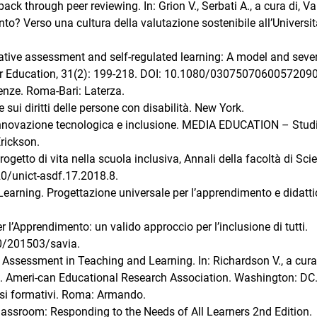
ack through peer reviewing. In: Grion V., Serbati A., a cura di, Va
to? Verso una cultura della valutazione sostenibile all’Universit
mative assessment and self-regulated learning: A model and seve
gher Education, 31(2): 199-218. DOI: 10.1080/03075070600572090
ienze. Roma-Bari: Laterza.
ui diritti delle persone con disabilità. New York.
, innovazione tecnologica e inclusione. MEDIA EDUCATION – Studi
Erickson.
ogetto di vita nella scuola inclusiva, Annali della facoltà di Sci
20/unict-asdf.17.2018.8.
 Learning. Progettazione universale per l’apprendimento e didatt
 l’Apprendimento: un valido approccio per l’inclusione di tutti.
0/201503/savia.
Assessment in Teaching and Learning. In: Richardson V., a cura 
. Ameri-can Educational Research Association. Washington: DC
ssi formativi. Roma: Armando.
lassroom: Responding to the Needs of All Learners 2nd Edition.