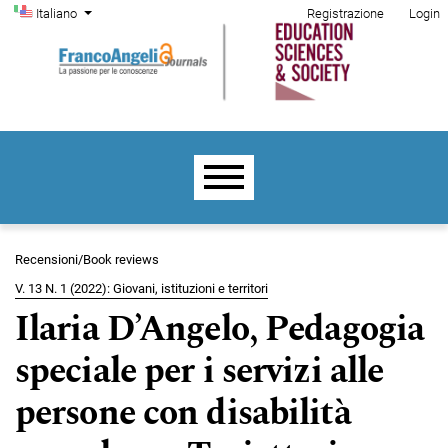
Menu di amministrazione
Salta al menu principale di navigazione
Salta al contenuto principale
Salta al piè di pagina del sito
Cambia la lingua. La lingua corrente è:
Italiano
Registrazione
Login
Menu principale
Recensioni/Book reviews
V. 13 N. 1 (2022): Giovani, istituzioni e territori
Ilaria D’Angelo, Pedagogia
speciale per i servizi alle
persone con disabilità