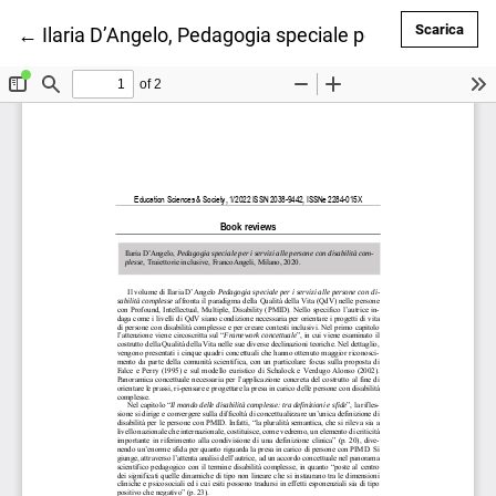
Scar
Scarica
Ritorna ai dettagli dell'articolo
←
Ilaria D’Angelo, Pedagogia speciale per i servizi all