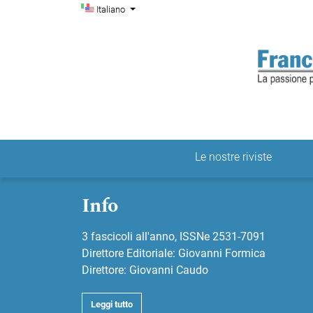
Menu di amministrazio
Salta al menu principale di navigazione
Salta al contenuto principale
Salta al piè di pagina del sito
Cambia la lingua. La lingua corrente è:
Italiano
Le nostre riviste
Menu principale
Info
3 fascicoli all'anno, ISSNe 2531-7091
Direttore Editoriale: Giovanni Formica
Direttore: Giovanni Caudo
Leggi tutto