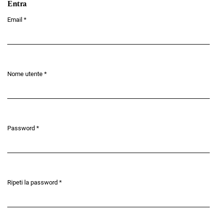
Entra
Email
*
Obbligatorio
Nome utente
*
Obbligatorio
Password
*
Obbligatorio
Ripeti la password
*
Obbligatorio