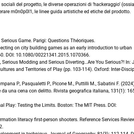
 sociali del progetto, le diverse operazioni di ‘hackeraggio’ (ossia
are m0n0p0l1, le linee guida artistiche ed etiche del prodotto.
au Serious Game. Parigi: Questions Théoriques.
lecting on city building games as an early introduction to urban
-60. DOI: 10.1080/00221341.2015.1070366.
, Serious Modding and Serious Diverting…Are You Serious?! In: 
Cultures and Territories of Play (pp. 103-114). Oxford: Inter-Disci
ampana P., Pasqualetti P., Picone M., Puttilli M., Sabatini F. (2024
e da una cena con delitto. Rivista geografica italiana, 131(1): 16
l Play: Testing the Limits. Boston: The MIT Press. DOI:
rmation literacy first-person shooters. Reference Services Review
2.
elopment in technique. Journal of Geography, 81(3): 112-114. D