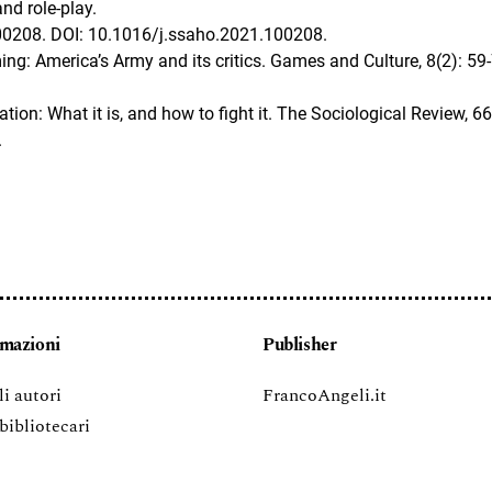
d role-play.
100208. DOI: 10.1016/j.ssaho.2021.100208.
ng: America’s Army and its critics. Games and Culture, 8(2): 59-
on: What it is, and how to fight it. The Sociological Review, 66
.
rmazioni
Publisher
li autori
FrancoAngeli.it
 bibliotecari