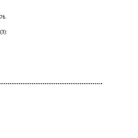
76.
(3):