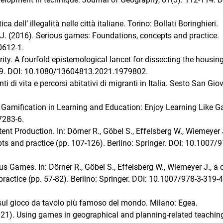
 dell’ illegalità nelle città italiane. Torino: Bollati Boringhieri.
r J. (2016). Serious games: Foundations, concepts and practice.
0612-1.
rity. A fourfold epistemological lancet for dissecting the housin
-739. DOI: 10.1080/13604813.2021.1979802.
i di vita e percorsi abitativi di migranti in Italia. Sesto San Gio
). Gamification in Learning and Education: Enjoy Learning Like 
7283-6.
nt Production. In: Dörner R., Göbel S., Effelsberg W., Wiemeyer J
ts and practice (pp. 107-126). Berlino: Springer. DOI: 10.1007/9
us Games. In: Dörner R., Göbel S., Effelsberg W., Wiemeyer J., a c
actice (pp. 57-82). Berlino: Springer. DOI: 10.1007/978-3-319-
i sul gioco da tavolo più famoso del mondo. Milano: Egea.
21). Using games in geographical and planning-related teachin