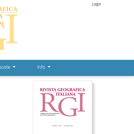
Login
poste
Info
Immagine di copertina