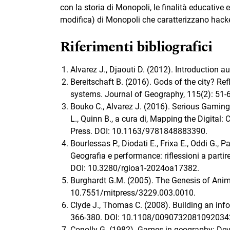
con la storia di Monopoli, le finalità educative e
modifica) di Monopoli che caratterizzano hacker
Riferimenti bibliografici
Alvarez J., Djaouti D. (2012). Introduction 
Bereitschaft B. (2016). Gods of the city? Ref
systems. Journal of Geography, 115(2): 51
Bouko C., Alvarez J. (2016). Serious Gaming
L., Quinn B., a cura di, Mapping the Digital: 
Press. DOI: 10.1163/9781848883390.
Bourlessas P., Diodati E., Frixa E., Oddi G., P
Geografia e performance: riflessioni a partir
DOI: 10.3280/rgioa1-2024oa17382.
Burghardt G.M. (2005). The Genesis of Anima
10.7551/mitpress/3229.003.0010.
Clyde J., Thomas C. (2008). Building an info
366-380. DOI: 10.1108/0090732081092034
Conolly G. (1982). Games in geography: Dev