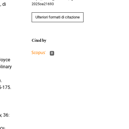
, di
2025oa21693
Ulteriori formati di citazione
0
Joyce
plinary
).
5-175.
, 36:
OI: