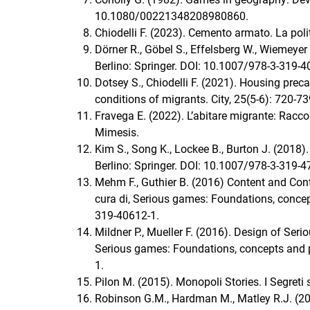
10.1080/00221348208980860.
Chiodelli F. (2023). Cemento armato. La politica
Dörner R., Göbel S., Effelsberg W., Wiemeye
Berlino: Springer. DOI: 10.1007/978-3-319-4
Dotsey S., Chiodelli F. (2021). Housing preca
conditions of migrants. City, 25(5-6): 720
Fravega E. (2022). L’abitare migrante: Raccont
Mimesis.
Kim S., Song K., Lockee B., Burton J. (2018
Berlino: Springer. DOI: 10.1007/978-3-319-4
Mehm F., Guthier B. (2016) Content and Conte
cura di, Serious games: Foundations, concep
319-40612-1.
Mildner P., Mueller F. (2016). Design of Serio
Serious games: Foundations, concepts and pr
1.
Pilon M. (2015). Monopoli Stories. I Segret
Robinson G.M., Hardman M., Matley R.J. (20