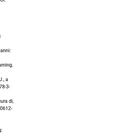
g
vanni:
Gaming.
., a
78-3-
ura di,
40612-
g: