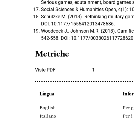
Serious games, edutainment, board games an
Social Sciences & Humanities Open, 4(1): 
Schulzke M. (2013). Rethinking military gami
DOI: 10.1177/1555412013478686.
Woodcock J., Johnson M.R. (2018). Gamificati
542-558. DOI: 10.1177/0038026117728620
Metriche
Viste PDF
1
Lingua
Info
English
Per g
Italiano
Per i