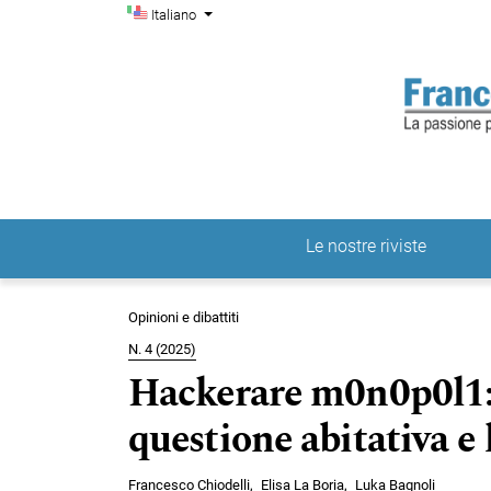
Menu di amministrazio
Salta al menu principale di navigazione
Salta al contenuto principale
Salta al piè di pagina del sito
Cambia la lingua. La lingua corrente è:
Italiano
Le nostre riviste
Menu principale
Opinioni e dibattiti
N. 4 (2025)
Hackerare m0n0p0l1: 
questione abitativa e
Francesco Chiodelli
Elisa La Boria
Luka Bagnoli