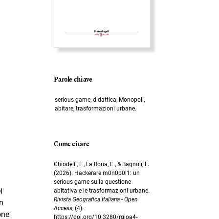
Parole chiave
serious game, didattica, Monopoli,
abitare, trasformazioni urbane.
Come citare
Chiodelli, F., La Boria, E., & Bagnoli, L.
(2026). Hackerare m0n0p0l1: un
serious game sulla questione
i
abitativa e le trasformazioni urbane.
Rivista Geografica Italiana - Open
in
Access
, (4).
one
https://doi.org/10.3280/rgioa4-