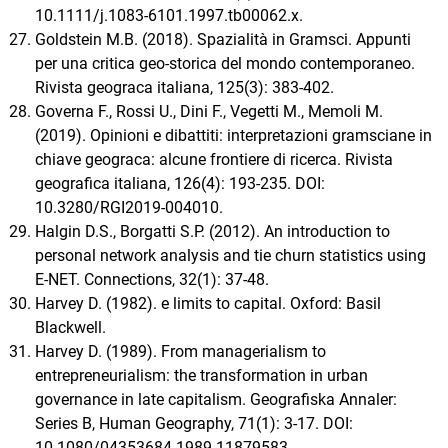
10.1111/j.1083-6101.1997.tb00062.x.
Goldstein M.B. (2018). Spazialità in Gramsci. Appunti
per una critica geo-storica del mondo contemporaneo.
Rivista geograca italiana, 125(3): 383-402.
Governa F., Rossi U., Dini F., Vegetti M., Memoli M.
(2019). Opinioni e dibattiti: interpretazioni gramsciane in
chiave geograca: alcune frontiere di ricerca. Rivista
geografica italiana, 126(4): 193-235. DOI:
10.3280/RGI2019-004010.
Halgin D.S., Borgatti S.P. (2012). An introduction to
personal network analysis and tie churn statistics using
E-NET. Connections, 32(1): 37-48.
Harvey D. (1982). e limits to capital. Oxford: Basil
Blackwell.
Harvey D. (1989). From managerialism to
entrepreneurialism: the transformation in urban
governance in late capitalism. Geografiska Annaler:
Series B, Human Geography, 71(1): 3-17. DOI:
10.1080/04353684.1989.11879583.