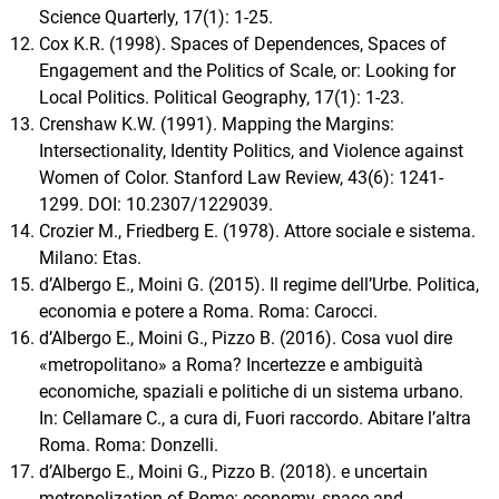
Science Quarterly, 17(1): 1-25.
Cox K.R. (1998). Spaces of Dependences, Spaces of
Engagement and the Politics of Scale, or: Looking for
Local Politics. Political Geography, 17(1): 1-23.
Crenshaw K.W. (1991). Mapping the Margins:
Intersectionality, Identity Politics, and Violence against
Women of Color. Stanford Law Review, 43(6): 1241-
1299. DOI: 10.2307/1229039.
Crozier M., Friedberg E. (1978). Attore sociale e sistema.
Milano: Etas.
d’Albergo E., Moini G. (2015). Il regime dell’Urbe. Politica,
economia e potere a Roma. Roma: Carocci.
d’Albergo E., Moini G., Pizzo B. (2016). Cosa vuol dire
«metropolitano» a Roma? Incertezze e ambiguità
economiche, spaziali e politiche di un sistema urbano.
In: Cellamare C., a cura di, Fuori raccordo. Abitare l’altra
Roma. Roma: Donzelli.
d’Albergo E., Moini G., Pizzo B. (2018). e uncertain
metropolization of Rome: economy, space and