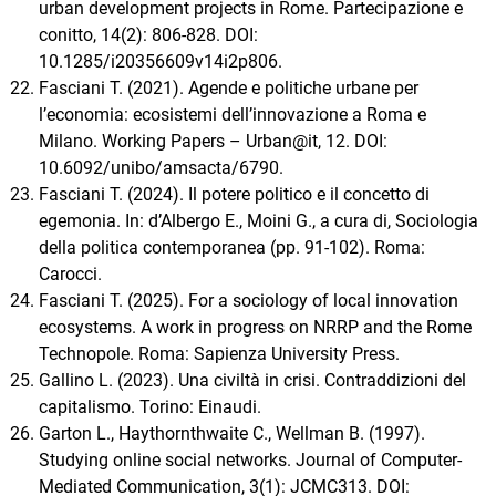
urban development projects in Rome. Partecipazione e
conitto, 14(2): 806-828. DOI:
10.1285/i20356609v14i2p806.
Fasciani T. (2021). Agende e politiche urbane per
l’economia: ecosistemi dell’innovazione a Roma e
Milano. Working Papers – Urban@it, 12. DOI:
10.6092/unibo/amsacta/6790.
Fasciani T. (2024). Il potere politico e il concetto di
egemonia. In: d’Albergo E., Moini G., a cura di, Sociologia
della politica contemporanea (pp. 91-102). Roma:
Carocci.
Fasciani T. (2025). For a sociology of local innovation
ecosystems. A work in progress on NRRP and the Rome
Technopole. Roma: Sapienza University Press.
Gallino L. (2023). Una civiltà in crisi. Contraddizioni del
capitalismo. Torino: Einaudi.
Garton L., Haythornthwaite C., Wellman B. (1997).
Studying online social networks. Journal of Computer-
Mediated Communication, 3(1): JCMC313. DOI: