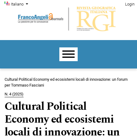
Menu di amministrazione
Salta al menu principale di navigazione
Salta al contenuto principale
Salta al piè di pagina del sito
Cambia la lingua. La lingua corrente è:
Italiano
Login
Menu principale
Cultural Political Economy ed ecosistemi locali di innovazione: un forum
per Tommaso Fasciani
N. 4 (2025)
Cultural Political
Economy ed ecosistemi
locali di innovazione: un