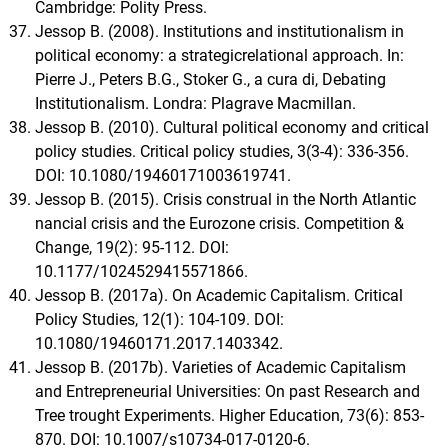
Cambridge: Polity Press.
Jessop B. (2008). Institutions and institutionalism in
political economy: a strategicrelational approach. In:
Pierre J., Peters B.G., Stoker G., a cura di, Debating
Institutionalism. Londra: Plagrave Macmillan.
Jessop B. (2010). Cultural political economy and critical
policy studies. Critical policy studies, 3(3-4): 336-356.
DOI: 10.1080/19460171003619741.
Jessop B. (2015). Crisis construal in the North Atlantic
nancial crisis and the Eurozone crisis. Competition &
Change, 19(2): 95-112. DOI:
10.1177/1024529415571866.
Jessop B. (2017a). On Academic Capitalism. Critical
Policy Studies, 12(1): 104-109. DOI:
10.1080/19460171.2017.1403342.
Jessop B. (2017b). Varieties of Academic Capitalism
and Entrepreneurial Universities: On past Research and
Tree trought Experiments. Higher Education, 73(6): 853-
870. DOI: 10.1007/s10734-017-0120-6.