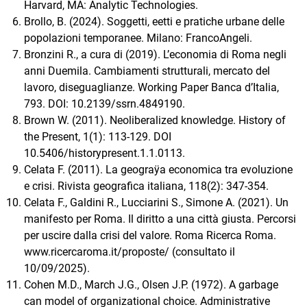
Harvard, MA: Analytic Technologies.
Brollo, B. (2024). Soggetti, eetti e pratiche urbane delle
popolazioni temporanee. Milano: FrancoAngeli.
Bronzini R., a cura di (2019). L’economia di Roma negli
anni Duemila. Cambiamenti strutturali, mercato del
lavoro, diseguaglianze. Working Paper Banca d’Italia,
793. DOI: 10.2139/ssrn.4849190.
Brown W. (2011). Neoliberalized knowledge. History of
the Present, 1(1): 113-129. DOI
10.5406/historypresent.1.1.0113.
Celata F. (2011). La geograÿa economica tra evoluzione
e crisi. Rivista geografica italiana, 118(2): 347-354.
Celata F., Galdini R., Lucciarini S., Simone A. (2021). Un
manifesto per Roma. Il diritto a una città giusta. Percorsi
per uscire dalla crisi del valore. Roma Ricerca Roma.
www.ricercaroma.it/proposte/ (consultato il
10/09/2025).
Cohen M.D., March J.G., Olsen J.P. (1972). A garbage
can model of organizational choice. Administrative