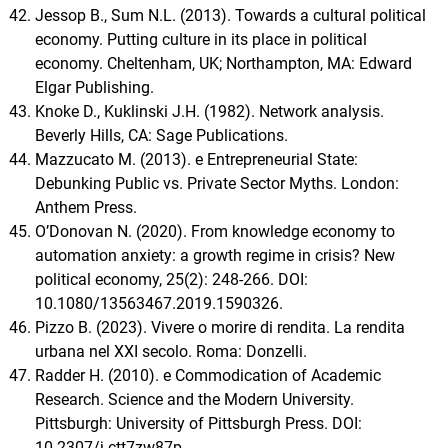
Jessop B., Sum N.L. (2013). Towards a cultural political
economy. Putting culture in its place in political
economy. Cheltenham, UK; Northampton, MA: Edward
Elgar Publishing.
Knoke D., Kuklinski J.H. (1982). Network analysis.
Beverly Hills, CA: Sage Publications.
Mazzucato M. (2013). e Entrepreneurial State:
Debunking Public vs. Private Sector Myths. London:
Anthem Press.
O’Donovan N. (2020). From knowledge economy to
automation anxiety: a growth regime in crisis? New
political economy, 25(2): 248-266. DOI:
10.1080/13563467.2019.1590326.
Pizzo B. (2023). Vivere o morire di rendita. La rendita
urbana nel XXI secolo. Roma: Donzelli.
Radder H. (2010). e Commodication of Academic
Research. Science and the Modern University.
Pittsburgh: University of Pittsburgh Press. DOI:
10.2307/j.ctt7zw87p.