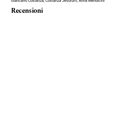
Giancarlo Costanza, Costanza Jesurum, Anna Mendicini
Recensioni
SCARICA QUI IL PDF
In ricordo di...
Antonello Fresu, Pani Galeazzi, Anna Maria Sassone
In ricordo di