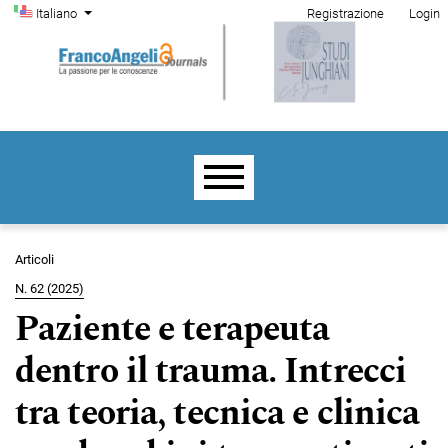
Menu di amministrazione
Salta al menu principale di navigazione
Salta al contenuto principale
Salta al piè di pagina del sito
Cambia la lingua. La lingua corrente è:
Italiano
Registrazione
Login
Menu principale
Articoli
N. 62 (2025)
Paziente e terapeuta
dentro il trauma. Intrecci
tra teoria, tecnica e clinica