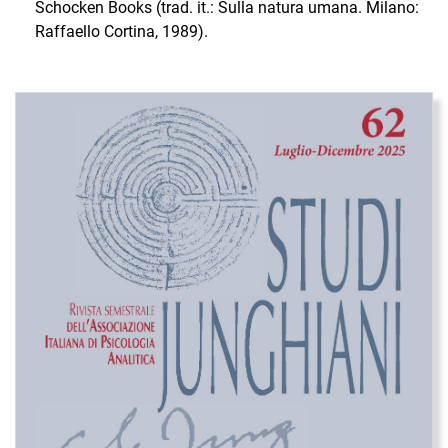
Schocken Books (trad. it.: Sulla natura umana. Milano:
Raffaello Cortina, 1989).
Immagine di copertina