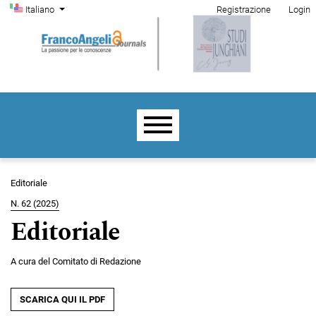
Menu di amministrazione
Salta al menu principale di navigazione
Salta al contenuto principale
Salta al piè di pagina del sito
Cambia la lingua. La lingua corrente è:
Italiano
Registrazione
Login
Menu principale
Editoriale
N. 62 (2025)
Editoriale
A cura del Comitato di Redazione
SCARICA QUI IL PDF