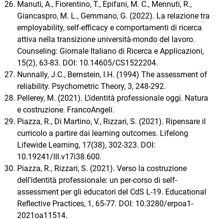
Manuti, A., Fiorentino, T., Epifani, M. C., Mennuti, R.,
Giancaspro, M. L., Gemmano, G. (2022). La relazione tra
employability, self-efficacy e comportamenti di ricerca
attiva nella transizione università-mondo del lavoro.
Counseling: Giornale Italiano di Ricerca e Applicazioni,
15(2), 63-83. DOI: 10.14605/CS1522204.
Nunnally, J.C., Bernstein, I.H. (1994) The assessment of
reliability. Psychometric Theory, 3, 248-292.
Pellerey, M. (2021). L’identità professionale oggi. Natura
e costruzione. FrancoAngeli.
Piazza, R., Di Martino, V., Rizzari, S. (2021). Ripensare il
curricolo a partire dai learning outcomes. Lifelong
Lifewide Learning, 17(38), 302-323. DOI:
10.19241/lll.v17i38.600.
Piazza, R., Rizzari, S. (2021). Verso la costruzione
dell’identità professionale: un per-corso di self-
assessment per gli educatori del CdS L-19. Educational
Reflective Practices, 1, 65-77. DOI: 10.3280/erpoa1-
2021oa11514.