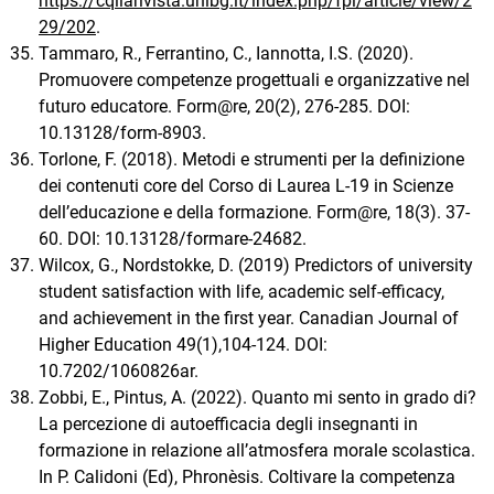
https://cqiiarivista.unibg.it/index.php/fpl/article/view/2
29/202
.
Tammaro, R., Ferrantino, C., Iannotta, I.S. (2020).
Promuovere competenze progettuali e organizzative nel
futuro educatore. Form@re, 20(2), 276-285. DOI:
10.13128/form-8903.
Torlone, F. (2018). Metodi e strumenti per la definizione
dei contenuti core del Corso di Laurea L-19 in Scienze
dell’educazione e della formazione. Form@re, 18(3). 37-
60. DOI: 10.13128/formare-24682.
Wilcox, G., Nordstokke, D. (2019) Predictors of university
student satisfaction with life, academic self-efficacy,
and achievement in the first year. Canadian Journal of
Higher Education 49(1),104-124. DOI:
10.7202/1060826ar.
Zobbi, E., Pintus, A. (2022). Quanto mi sento in grado di?
La percezione di autoefficacia degli insegnanti in
formazione in relazione all’atmosfera morale scolastica.
In P. Calidoni (Ed), Phronèsis. Coltivare la competenza