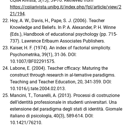
CQIIA Rivista, 5(15), 59-70. Retrieved from
https://cqiiarivista.unibg.it/index.php/fpl/article/view/2
21/194
.
Hoy, A. W., Davis, H., Pape, S. J. (2006). Teacher
Knowledge and Beliefs. In P. A. Alexander, P. H. Winne
(Eds.), Handbook of educational psychology (pp. 715-
737). Lawrence Erlbaum Associates Publishers.
Kaiser, H. F. (1974). An index of factorial simplicity.
Psychometrika, 39(1), 31-36. DOI:
10.1007/BF02291575.
Labone, E. (2004). Teacher cfficacy: Maturing the
construct through research in al-ternative paradigms.
Teaching and Teacher Education, 20, 341-359. DOI:
10.1016/j.tate.2004.02.013.
Mancini, T., Tonarelli, A. (2013). Processi di costruzione
dell'identità professionale in studenti universitari. Una
estensione del paradigma degli stati di identità. Giornale
italiano di psicologia, 40(3), 589-614. DOI:
10.1421/76210.