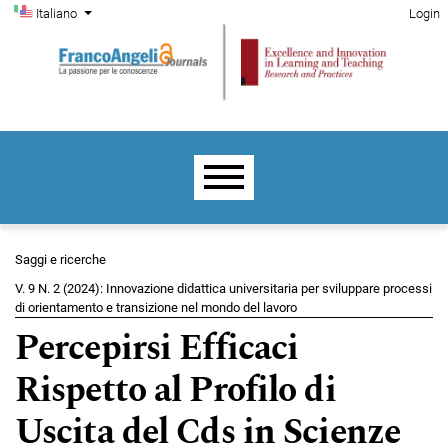
Menu di amministrazione
Salta al menu principale di navigazione
Salta al contenuto principale
Salta al piè di pagina del sito
Cambia la lingua. La lingua corrente è:
Italiano
Login
Menu principale
Saggi e ricerche
V. 9 N. 2 (2024): Innovazione didattica universitaria per sviluppare processi
di orientamento e transizione nel mondo del lavoro
Percepirsi Efficaci
Rispetto al Profilo di
Uscita del Cds in Scienze