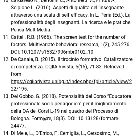
Cardarello R., Bertolini C., Antonietti M., Pintus A.,
Scipione L. (2016). Aspetti di qualità dell’insegnante
attraverso una scala di self efficacy. In L. Perla (Ed.), La
professionalità degli insegnanti. La ricerca e le pratiche.
Pensa MultiMedia.
Cattell, R.B. (1966). The screen test for the number of
factors. Multivariate behavioral research, 1(2), 245-276.
DOI: 10.1207/s15327906mbr0102_10.
De Canale, B. (2015). Il tirocinio formativo: Catalizzatore
di competenza. CQIIA Rivista, 5(15), 71-83. Retrieved
from
https://cqiiarivista.unibg.it/index.php/fpl/article/view/2
22/195
.
Del Gobbo, G. (2018). Potenzialità del Corso “Educatore
professionale socio-pedagogico” per il miglioramento
della QA dei Corsi L-19 nel quadro del Processo di
Bologna. Form@re, 18(3). DOI: 10.13128/formare-
24477.
Di Mele, L., D’Errico, F., Cerniglia, L., Cersosimo, M.,