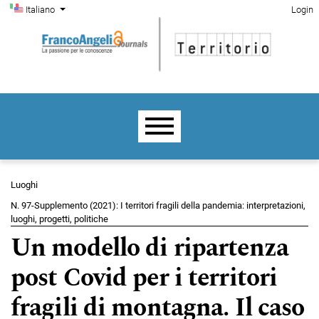
Menu di amministrazione
Salta al menu principale di navigazione
Salta al contenuto principale
Salta al piè di pagina del sito
Cambia la lingua. La lingua corrente è:
Italiano
Login
Menu principale
Luoghi
N. 97-Supplemento (2021): I territori fragili della pandemia: interpretazioni,
luoghi, progetti, politiche
Un modello di ripartenza
post Covid per i territori
fragili di montagna. Il caso