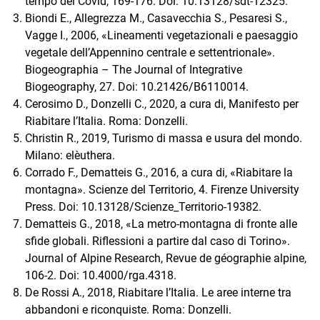
tempo del Covid, 169-176. Doi: 10.13128/sdt-12325.
Biondi E., Allegrezza M., Casavecchia S., Pesaresi S.,
Vagge I., 2006, «Lineamenti vegetazionali e paesaggio
vegetale dell’Appennino centrale e settentrionale».
Biogeographia – The Journal of Integrative
Biogeography, 27. Doi: 10.21426/B6110014.
Cerosimo D., Donzelli C., 2020, a cura di, Manifesto per
Riabitare l’Italia. Roma: Donzelli.
Christin R., 2019, Turismo di massa e usura del mondo.
Milano: elèuthera.
Corrado F., Dematteis G., 2016, a cura di, «Riabitare la
montagna». Scienze del Territorio, 4. Firenze University
Press. Doi: 10.13128/Scienze_Territorio-19382.
Dematteis G., 2018, «La metro-montagna di fronte alle
sfide globali. Riflessioni a partire dal caso di Torino».
Journal of Alpine Research, Revue de géographie alpine,
106-2. Doi: 10.4000/rga.4318.
De Rossi A., 2018, Riabitare l’Italia. Le aree interne tra
abbandoni e riconquiste. Roma: Donzelli.