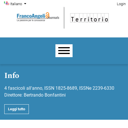
Menu di amministrazione
Salta al menu principale di navigazione
Salta al contenuto principale
Salta al piè di pagina del sito
Cambia la lingua. La lingua corrente è:
Italiano
Login
Menu principale
Info
4 fascicoli all'anno, ISSN 1825-8689, ISSNe 2239-6330
Direttore: Bertrando Bonfantini
Leggi tutto