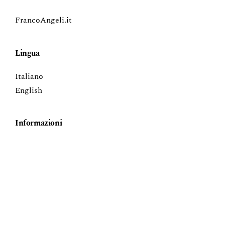
FrancoAngeli.it
Lingua
Italiano
English
Informazioni
Per gli autori
Per i bibliotecari
FrancoAngeli - All rights for Text and Data Mining (TDM), AI
training, and all similar technologies are reserved.