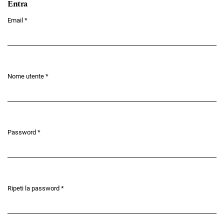
Entra
Email
*
Obbligatorio
Nome utente
*
Obbligatorio
Password
*
Obbligatorio
Ripeti la password
*
Obbligatorio