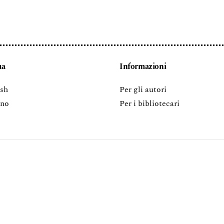
ua
Informazioni
ish
Per gli autori
ano
Per i bibliotecari