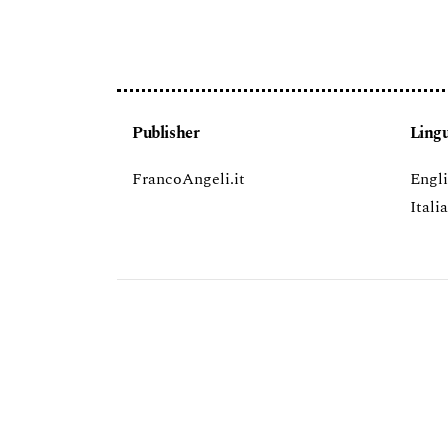
Publisher
Ling
FrancoAngeli.it
Engl
Itali