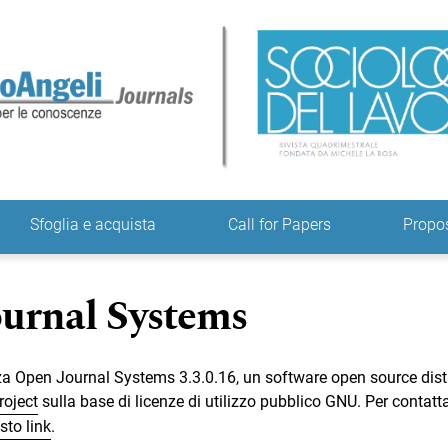
ne
Sfoglia e acquista
Call for Papers
Propo
urnal Systems
zza Open Journal Systems 3.3.0.16, un software open source dist
roject
sulla base di licenze di utilizzo pubblico GNU. Per contatt
sto link
.