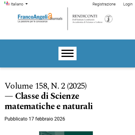
Menu di amministrazione
Salta al menu principale di navigazione
Salta al contenuto principale
Salta al piè di pagina del sito
Cambia la lingua. La lingua corrente è:
Italiano
Registrazione
Login
Menu principale
Volume 158,
N. 2 (2025)
Classe di Scienze
matematiche e naturali
Pubblicato 17 febbraio 2026