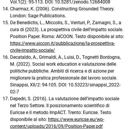
Vol.1(2): 95-113. DOI: 10.5281/zenodo.12684008
Charmaz, K. (2006). Constructing Grounded Theory.
London: Sage Publications.
De Benedictis, L., Miccolis, S., Venturi, P., Zamagni, S., a
cura di (2023). La prospettiva civile dell’impatto sociale.
Position Paper. Roma: AICOON. Testo disponibile al sito:
https://www.aiccon.it/pubblicazione/la-prospettiva-
civile-impatto-sociale/
Decataldo, A., Grimaldi, A., Luisi, D., Tognetti Bordogna,
M. (2022). Social work education e valutazione delle
politiche pubbliche. Ambiti di ricerca e di azione per
migliorare la pratica professionale del lavoro sociale.
Sinappsi, XII/2: 94-105. DOI: 10.53223/sinappsi_2022-
02-7
Depedri, S. (2016). La valutazione dell’impatto sociale
nel Terzo Settore. Il posizionamento scientifico di
Euricse e il metodo ImpACT. Trento: Euricse. Testo
disponibile al sito:
https://www.euricse.eu/wp-
content/uploads/2016/09/Position-Paper.pdf