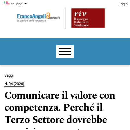
Menu di amministrazione
Salta al menu principale di navigazione
Salta al contenuto principale
Salta al piè di pagina del sito
Cambia la lingua. La lingua corrente è:
Italiano
Login
Menu principale
Saggi
N. 94 (2026)
Comunicare il valore con
competenza. Perché il
Terzo Settore dovrebbe