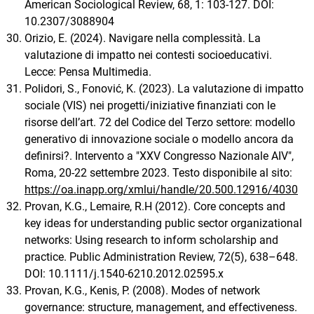
American Sociological Review, 68, 1: 103-127. DOI:
10.2307/3088904
Orizio, E. (2024). Navigare nella complessità. La
valutazione di impatto nei contesti socioeducativi.
Lecce: Pensa Multimedia.
Polidori, S., Fonović, K. (2023). La valutazione di impatto
sociale (VIS) nei progetti/iniziative finanziati con le
risorse dell’art. 72 del Codice del Terzo settore: modello
generativo di innovazione sociale o modello ancora da
definirsi?. Intervento a "XXV Congresso Nazionale AIV",
Roma, 20-22 settembre 2023. Testo disponibile al sito:
https://oa.inapp.org/xmlui/handle/20.500.12916/4030
Provan, K.G., Lemaire, R.H (2012). Core concepts and
key ideas for understanding public sector organizational
networks: Using research to inform scholarship and
practice. Public Administration Review, 72(5), 638–648.
DOI: 10.1111/j.1540-6210.2012.02595.x
Provan, K.G., Kenis, P. (2008). Modes of network
governance: structure, management, and effectiveness.