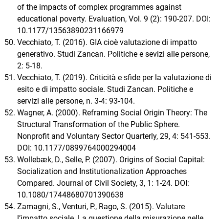
of the impacts of complex programmes against
educational poverty. Evaluation, Vol. 9 (2): 190-207. DOI:
10.1177/13563890231166979
Vecchiato, T. (2016). GIA cioè valutazione di impatto
generativo. Studi Zancan. Politiche e sevizi alle persone,
2: 5-18.
Vecchiato, T. (2019). Criticità e sfide per la valutazione di
esito e di impatto sociale. Studi Zancan. Politiche e
servizi alle persone, n. 3-4: 93-104.
Wagner, A. (2000). Reframing Social Origin Theory: The
Structural Transformation of the Public Sphere.
Nonprofit and Voluntary Sector Quarterly, 29, 4: 541-553.
DOI: 10.1177/0899764000294004
Wollebæk, D., Selle, P. (2007). Origins of Social Capital:
Socialization and Institutionalization Approaches
Compared. Journal of Civil Society, 3, 1: 1-24. DOI:
10.1080/17448680701390638
Zamagni, S., Venturi, P., Rago, S. (2015). Valutare
l’impatto sociale. La questione della misurazione nelle