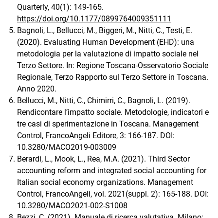
Quarterly, 40(1): 149-165.
https://doi.org/10.1177/0899764009351111
Bagnoli, L., Bellucci, M., Biggeri, M., Nitti, C., Testi, E.
(2020). Evaluating Human Development (EHD): una
metodologia per la valutazione di impatto sociale nel
Terzo Settore. In: Regione Toscana-Osservatorio Sociale
Regionale, Terzo Rapporto sul Terzo Settore in Toscana.
Anno 2020.
Bellucci, M., Nitti, C., Chimirri, C., Bagnoli, L. (2019).
Rendicontare l’impatto sociale. Metodologie, indicatori e
tre casi di sperimentazione in Toscana. Management
Control, FrancoAngeli Editore, 3: 166-187. DOI:
10.3280/MACO2019-003009
Berardi, L., Mook, L., Rea, M.A. (2021). Third Sector
accounting reform and integrated social accounting for
Italian social economy organizations. Management
Control, FrancoAngeli, vol. 2021(suppl. 2): 165-188. DOI:
10.3280/MACO2021-002-S1008
Bezzi, C. (2021). Manuale di ricerca valutativa. Milano: