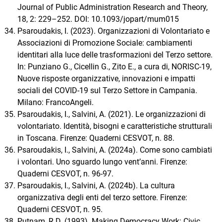
Journal of Public Administration Research and Theory,
18, 2: 229–252. DOI: 10.1093/jopart/mum015
Psaroudakis, I. (2023). Organizzazioni di Volontariato e
Associazioni di Promozione Sociale: cambiamenti
identitari alla luce delle trasformazioni del Terzo settore.
In: Punziano G., Cicellin G., Zito E., a cura di, NORISC-19,
Nuove risposte organizzative, innovazioni e impatti
sociali del COVID-19 sul Terzo Settore in Campania.
Milano: FrancoAngeli.
Psaroudakis, I., Salvini, A. (2021). Le organizzazioni di
volontariato. Identità, bisogni e caratteristiche strutturali
in Toscana. Firenze: Quaderni CESVOT, n. 88.
Psaroudakis, I., Salvini, A. (2024a). Come sono cambiati
i volontari. Uno sguardo lungo vent’anni. Firenze:
Quaderni CESVOT, n. 96-97.
Psaroudakis, I., Salvini, A. (2024b). La cultura
organizzativa degli enti del terzo settore. Firenze:
Quaderni CESVOT, n. 95.
Putnam, R.D. (1993). Making Democracy Work: Civic