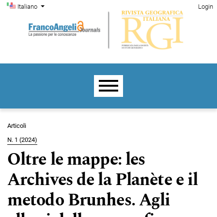
Menu di amministrazione
Salta al menu principale di navigazione
Salta al contenuto principale
Salta al piè di pagina del sito
Cambia la lingua. La lingua corrente è:
Italiano
Login
Menu principale
Articoli
N. 1 (2024)
Oltre le mappe: les
Archives de la Planète e il
metodo Brunhes. Agli