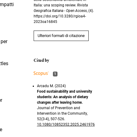
impatti
Italia: una scoping review.
Rivista
Geografica Italiana - Open Access
, (4).
https://doi.org/10.3280/rgioa4-
2023oa16845
Ulteriori formati di citazione
 per
ttles
1
Arcadu M. (2024)
Food sustainability and university
students: An analysis of dietary
er
changes after leaving home.
Journal of Prevention and
Intervention in the Community,
52
(3-4),
507-526.
10.1080/10852352.2025.2461976
re