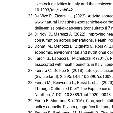
livestock activities in Italy and the achieve
10.1093/tas/txab042
De Vivo R., Zicarelli L. (2022). Attività zoote
www.natural1.it/attivita-zootecniche-e-carbo
delle-emissioni-di-gas-serra (consultato il 7
Di Novi C., Marenzi A. (2022). Improving hea
consumption across generations. Health Pol
Donati M., Menozzi D., Zighetti C., Rosi A., 
economic, environmental and nutritional obj
Farchi S., Lapucci E., Michelozzi P. (2015
associated with health benefits in Italy. E
Ferrara C., De Feo G. (2018). Life cycle asses
(Switzerland), 2: 395. DOI: 10.3390/su100
Ferrari M., Benvenuti L., Rossi L. et al. (2
Through Optimized Diet? The Experience of M
Nutrition, 7. DOI: 10.3389/fnut.2020.00048
Forno F., Maurano S. (2016). Cibo, sostenibil
policy councils. Rivista geografica italiana, 1
Franco S., Barbanera M., Moscetti R., Cicatiel