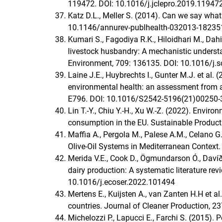
119472. DOI: 10.1016/j.jclepro.2019.11947
Katz D.L., Meller S. (2014). Can we say what 
10.1146/annurev-publhealth-032013-18235
Kumari S., Fagodiya R.K., Hiloidhari M., Da
livestock husbandry: A mechanistic understa
Environment, 709: 136135. DOI: 10.1016/j.
Laine J.E., Huybrechts I., Gunter M.J. et al.
environmental health: an assessment from a
E796. DOI: 10.1016/S2542-5196(21)00250-
Lin T.-Y., Chiu Y.-H., Xu W.-Z. (2022). Envir
consumption in the EU. Sustainable Produc
Maffia A., Pergola M., Palese A.M., Celano 
Olive-Oil Systems in Mediterranean Contex
Merida V.E., Cook D., Ögmundarson Ó., Davíð
dairy production: A systematic literature re
10.1016/j.ecoser.2022.101494
Mertens E., Kuijsten A., van Zanten H.H et a
countries. Journal of Cleaner Production, 2
Michelozzi P., Lapucci E., Farchi S. (2015). P