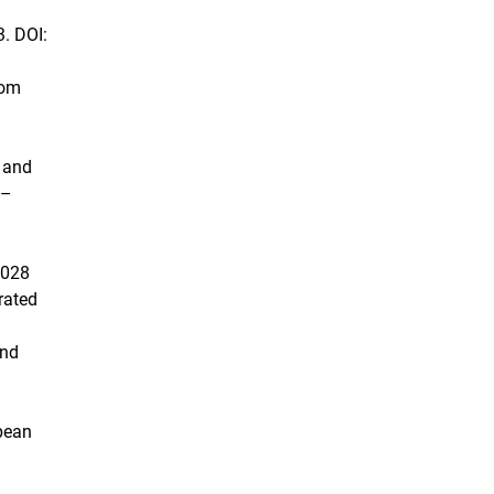
3. DOI:
rom
n and
6–
.028
rated
and
opean