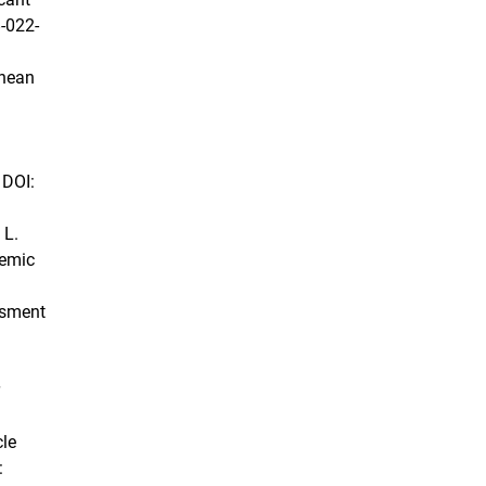
-022-
anean
 DOI:
 L.
demic
essment
cle
: