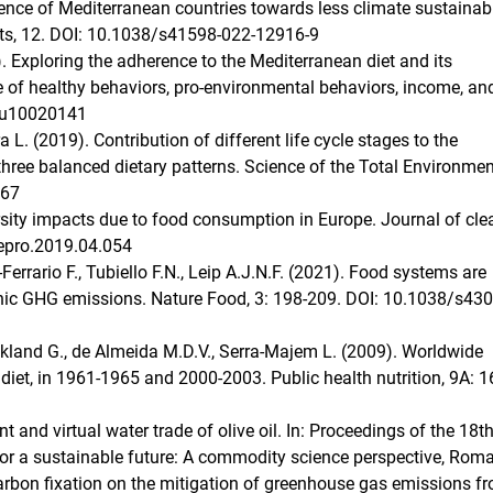
gence of Mediterranean countries towards less climate sustainab
rts, 12. DOI: 10.1038/s41598-022-12916-9
). Exploring the adherence to the Mediterranean diet and its
ole of healthy behaviors, pro-environmental behaviors, income, an
/nu10020141
 L. (2019). Contribution of different life cycle stages to the
ree balanced dietary patterns. Science of the Total Environmen
267
ersity impacts due to food consumption in Europe. Journal of cle
lepro.2019.04.054
Ferrario F., Tubiello F.N., Leip A.J.N.F. (2021). Food systems are
enic GHG emissions. Nature Food, 3: 198-209. DOI: 10.1038/s43
uckland G., de Almeida M.D.V., Serra-Majem L. (2009). Worldwide
diet, in 1961-1965 and 2000-2003. Public health nutrition, 9A: 1
int and virtual water trade of olive oil. In: Proceedings of the 18
 a sustainable future: A commodity science perspective, Roma, 
f carbon fixation on the mitigation of greenhouse gas emissions f