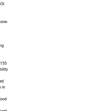
OI:
ione-
ing
4155
ility
ved
 in
food
icant