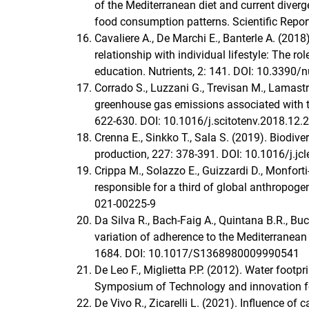
of the Mediterranean diet and current diver
food consumption patterns. Scientific Repo
Cavaliere A., De Marchi E., Banterle A. (2018
relationship with individual lifestyle: The r
education. Nutrients, 2: 141. DOI: 10.3390
Corrado S., Luzzani G., Trevisan M., Lamastra
greenhouse gas emissions associated with th
622-630. DOI: 10.1016/j.scitotenv.2018.12.
Crenna E., Sinkko T., Sala S. (2019). Biodiv
production, 227: 378-391. DOI: 10.1016/j.jc
Crippa M., Solazzo E., Guizzardi D., Monforti-
responsible for a third of global anthropog
021-00225-9
Da Silva R., Bach-Faig A., Quintana B.R., B
variation of adherence to the Mediterranean 
1684. DOI: 10.1017/S1368980009990541
De Leo F., Miglietta P.P. (2012). Water footpr
Symposium of Technology and innovation for
De Vivo R., Zicarelli L. (2021). Influence o