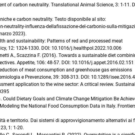
ment of carbon neutrality. Translational Animal Science, 3: 1-11. D
cniche e carbon neutrality. Testo disponibile al sito:
n-neutrality-influenza-dellafissazione-del-carbonio-sulla-mitigaz
 marzo 2023).
lth and sustainability: Patterns of red and processed meat
icy, 12: 1324-1330. DOI: 10.1016/j.healthpol.2022.10.006
Zinetti A., Scazzina F. (2016). Towards a sustainable diet combin
ectives. Appetite, 106: 48-57. DOI: 10.1016/j.appet.2016.02.151
). Reduction of meat consumption and greenhouse gas emissions
pidemiologia e Prevenzione, 39: 308-313. DOI: 10.1289/isee.2016.
sment application to the wine sector: A critical review. Sustainab
20395
020). Could Dietary Goals and Climate Change Mitigation Be Achie
odeling the National Food Consumption Data in Italy. Frontiers
ità e territorio. Dai sistemi di approvvigionamento alternativi ai 
23, 1: 1-20.
lo C., Secondi L., Massantini R. (2022). Overnutrition is a signif