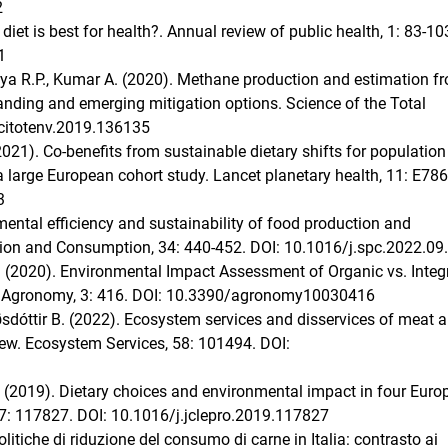
2
diet is best for health?. Annual review of public health, 1: 83-10
1
hiya R.P., Kumar A. (2020). Methane production and estimation f
nding and emerging mitigation options. Science of the Total
scitotenv.2019.136135
 (2021). Co-benefits from sustainable dietary shifts for populatio
 large European cohort study. Lancet planetary health, 11: E78
3
onmental efficiency and sustainability of food production and
tion and Consumption, 34: 440-452. DOI: 10.1016/j.spc.2022.09
G. (2020). Environmental Impact Assessment of Organic vs. Integ
t. Agronomy, 3: 416. DOI: 10.3390/agronomy10030416
sdóttir B. (2022). Ecosystem services and disservices of meat 
view. Ecosystem Services, 58: 101494. DOI:
l. (2019). Dietary choices and environmental impact in four Eur
37: 117827. DOI: 10.1016/j.jclepro.2019.117827
olitiche di riduzione del consumo di carne in Italia: contrasto ai