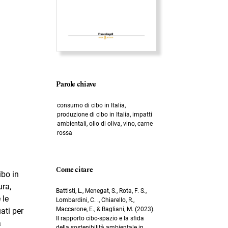
Parole chiave
consumo di cibo in Italia,
produzione di cibo in Italia, impatti
ambientali, olio di oliva, vino, carne
rossa
Come citare
ibo in
ura,
Battisti, L., Menegat, S., Rota, F. S.,
 le
Lombardini, C. ., Chiarello, R.,
Maccarone, E., & Bagliani, M. (2023).
ati per
Il rapporto cibo-spazio e la sfida
a
della sostenibilità ambientale in