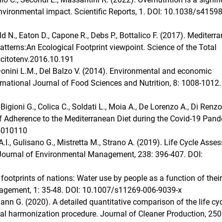
vironmental impact. Scientific Reports, 1. DOI: 10.1038/s41598
wald N., Eaton D., Capone R., Debs P., Bottalico F. (2017). Mediterr
tterns:An Ecological Footprint viewpoint. Science of the Total
scitotenv.2016.10.191
., Donini L.M., Del Balzo V. (2014). Environmental and economic
ternational Journal of Food Sciences and Nutrition, 8: 1008-1012.
, Bigioni G., Colica C., Soldati L., Moia A., De Lorenzo A., Di Renzo
of Adherence to the Mediterranean Diet during the Covid-19 Pan
15010110
 A.I., Gulisano G., Mistretta M., Strano A. (2019). Life Cycle Ass
y. Journal of Environmental Management, 238: 396-407. DOI:
footprints of nations: Water use by people as a function of their
agement, 1: 35-48. DOI: 10.1007/s11269-006-9039-x
nn G. (2020). A detailed quantitative comparison of the life cy
al harmonization procedure. Journal of Cleaner Production, 250