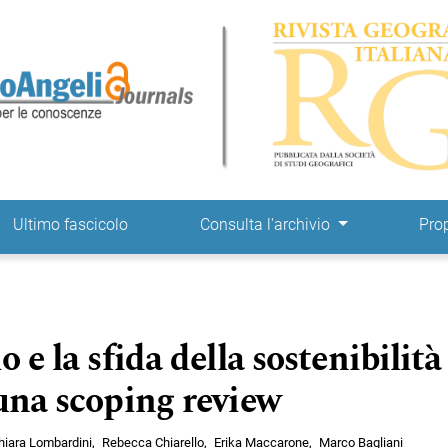
ne
Ultimo fascicolo
Consulta l'archivio
Pro
 e la sfida della sostenibilità
 una scoping review
hiara Lombardini
Rebecca Chiarello
Erika Maccarone
Marco Bagliani