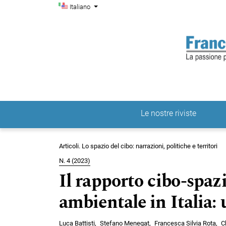
Menu di amministrazio
Salta al menu principale di navigazione
Salta al contenuto principale
Salta al piè di pagina del sito
Cambia la lingua. La lingua corrente è:
Italiano
Le nostre riviste
Menu principale
Articoli. Lo spazio del cibo: narrazioni, politiche e territori
N. 4 (2023)
Il rapporto cibo-spazio
ambientale in Italia:
Luca Battisti
Stefano Menegat
Francesca Silvia Rota
C