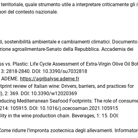
rritoriale, quale strumento utile a interpretare criticamente gli 
fuori del contesto nazionale.
i, sostenibilità ambientale e cambiamenti climatici. Documento
zione agroalimentare-Senato della Repubblica. Accademia dei
ss vs. Plastic: Life Cycle Assessment of Extra-Virgin Olive Oil Bo
y, 3: 2818-2840. DOI: 10.3390/su7032818
e: ADEME.
https://agribalyse.ademe.fr
print review of Italian wine: Drivers, barriers, and practices for
d), 2: 369. DOI: 10.3390/w12020369
). Reducing Mediterranean Seafood Footprints: The role of consum
 214: 105915. DOI: 10.1016/j.ocecoaman.2021.105915
ity in the wine production chain. Beverages, 1: 15. DOI:
). Come ridurre l’impronta zootecnica degli allevamenti. Informato