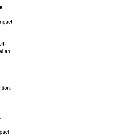
ne
impact
lf-
alian
ition,
A
mpact