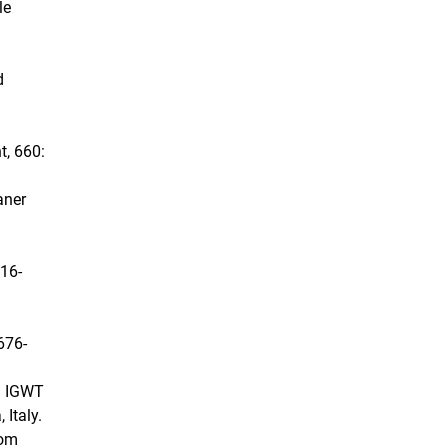
le
d
t, 660:
aner
016-
676-
th IGWT
Italy.
rom