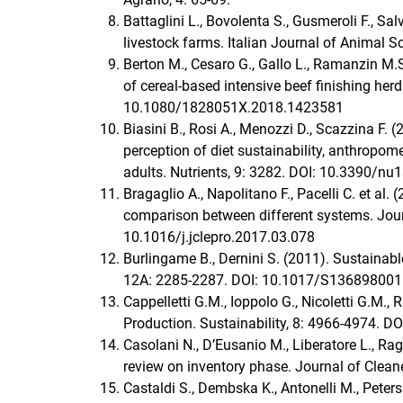
Battaglini L., Bovolenta S., Gusmeroli F., Sa
livestock farms. Italian Journal of Animal S
Berton M., Cesaro G., Gallo L., Ramanzin M.S
of cereal-based intensive beef finishing herd
10.1080/1828051X.2018.1423581
Biasini B., Rosi A., Menozzi D., Scazzina F. 
perception of diet sustainability, anthropom
adults. Nutrients, 9: 3282. DOI: 10.3390/n
Bragaglio A., Napolitano F., Pacelli C. et al
comparison between different systems. Jour
10.1016/j.jclepro.2017.03.078
Burlingame B., Dernini S. (2011). Sustainable
12A: 2285-2287. DOI: 10.1017/S13689800
Cappelletti G.M., Ioppolo G., Nicoletti G.M.,
Production. Sustainability, 8: 4966-4974. 
Casolani N., D’Eusanio M., Liberatore L., Rag
review on inventory phase. Journal of Clean
Castaldi S., Dembska K., Antonelli M., Peters