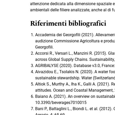
attenzione dedicata alla dimensione spaziale e te
ambientali delle filiere analizzate, anche al di 
Riferimenti bibliografici
Accademia dei Georgofili (2021). Allevament
audizione Commissione Agricoltura e produ
Georgofili.
Accorsi R., Versari L., Manzini R. (2015). Gla
across Global Supply Chains. Sustainabilit
AGRIBALYSE (2020). Database v3.0, Franc
Aivazidou E., Tsolakis N. (2020). A water foot
sustainable stewardship. Water (Switzerlan
Altiok S., Murthy A., Iha K., Galli A. (2021
attitudes. Ocean and Coastal Management,
Baiano A. (2021). An overview on sustainabil
10.3390/beverages7010015
Bani P., Battaglini L., Biondi L. et al. (2012
Agrario, 4: 65-69.