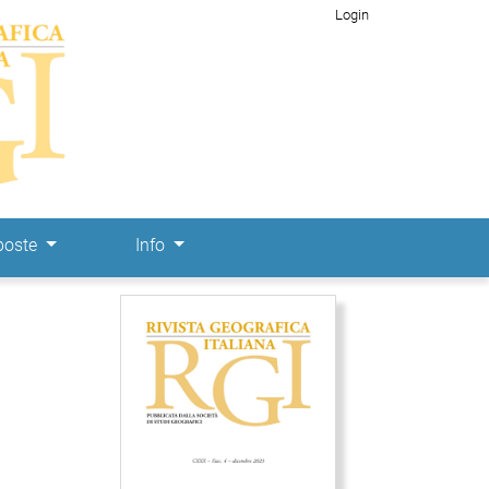
Login
poste
Info
Immagine di copertina