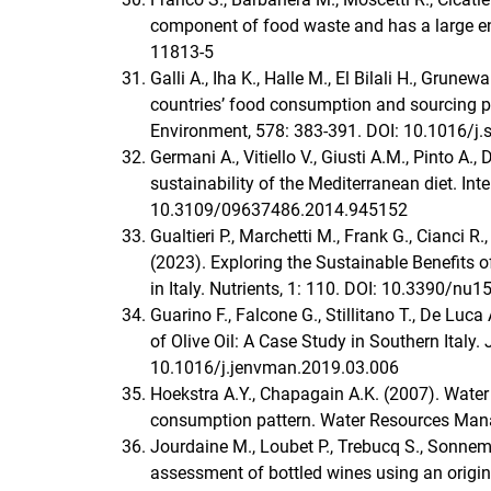
component of food waste and has a large en
11813-5
Galli A., Iha K., Halle M., El Bilali H., Grune
countries’ food consumption and sourcing pa
Environment, 578: 383-391. DOI: 10.1016/j.
Germani A., Vitiello V., Giusti A.M., Pinto A
sustainability of the Mediterranean diet. In
10.3109/09637486.2014.945152
Gualtieri P., Marchetti M., Frank G., Cianci R.
(2023). Exploring the Sustainable Benefits 
in Italy. Nutrients, 1: 110. DOI: 10.3390/nu
Guarino F., Falcone G., Stillitano T., De Luca
of Olive Oil: A Case Study in Southern Ital
10.1016/j.jenvman.2019.03.006
Hoekstra A.Y., Chapagain A.K. (2007). Water 
consumption pattern. Water Resources Man
Jourdaine M., Loubet P., Trebucq S., Sonnema
assessment of bottled wines using an origin