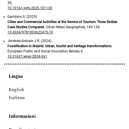
39
,
10.1016/j.ijgfs.2025.101130
Gambino S. (2025)
Cities and Commercial Activities at the Service of Tourism: Three Sicilian
Case Studies Compared.
Urban Retail Geographies,
145-156.
10.4324/9781003622475-10
Jiménez-Arévalo J.R. (2024)
Foodification in Madrid. Urban, tourist and heritage transformations.
European Public and Social Innovation Review,
9
,
10.31637/epsir-2024-361
Lingua
English
Italiano
Informazioni