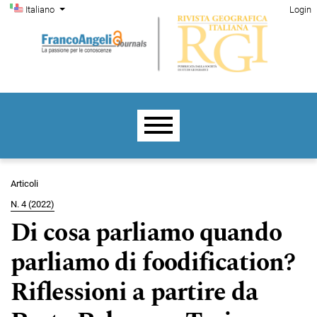
Menu di amministrazione
Salta al menu principale di navigazione
Salta al contenuto principale
Salta al piè di pagina del sito
Cambia la lingua. La lingua corrente è:
Italiano
Login
Menu principale
Articoli
N. 4 (2022)
Di cosa parliamo quando
parliamo di foodification?
Riflessioni a partire da