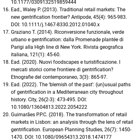
10.1177/0309132519859444
Ead., Waley P. (2013). Traditional retail markets: The
new gentrification frontier? Antipode, 45(4): 965-983.
DOI: 10.1111/j.1467-8330.2012.01040.x
Graziano T. (2014). Riconversione funzionale, verde
urbano e gentrification: dalla Promenade plantée di
Parigi alla High line di New York. Rivista geografica
italiana, 121(1): 45-60.
Ead. (2020). Nuovi foodscapes e turistificazione. I
mercati storici come frontiere di gentrification?
Etnografie del contemporaneo, 3(3): 865-97.
Ead. (2022). The ‘blemish of the past’: (un)usual paths
of gentrification in a Mediterranean city throughout
history. City, 26(2-3): 473-495. DOI:
10.1080/13604813.2022.2054222
Guimarães P.P.C. (2018). The transformation of retail
markets in Lisbon: an analysis through the lens of retail
gentrification. European Planning Studies, 26(7): 1450-
1470. DOI: 10.1080/09654313.2018.1474177