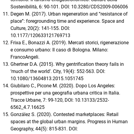
Sostenibilità, 6: 90-101. DOI: 10.3280/CDS2009-006006
Degen M. (2017). Urban regeneration and “resistance of
place”: foregrounding time and experience. Space and
Culture, 20(2): 141-155. DOI:
10.1177/120633121769713
Frixa E., Bonazzi A. (2019). Mercati storici, rigenerazione
e consumo urbano: Il caso di Bologna. Milano:
FrancoAngeli.
Ghertner D.A. (2015). Why gentrification theory fails in
‘much of the world’. City, 19(4): 552-563. DOI:
10.1080/13604813.2015.1051745
Giubilaro C., Picone M. (2020). Dopo Los Angeles:
prospettive per una geografia urbana critica in Italia.
Tracce Urbane, 7: 99-120, DOI: 10.13133/2532-
6562_4.7.16625
González S. (2020). Contested marketplaces: Retail
spaces at the global urban margins. Progress in Human
Geography, 44(5): 815-831. DOI: