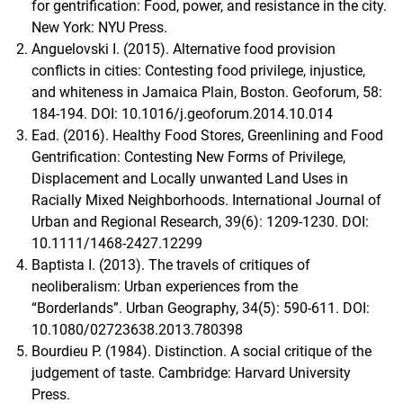
for gentrification: Food, power, and resistance in the city.
New York: NYU Press.
Anguelovski I. (2015). Alternative food provision
conflicts in cities: Contesting food privilege, injustice,
and whiteness in Jamaica Plain, Boston. Geoforum, 58:
184-194. DOI: 10.1016/j.geoforum.2014.10.014
Ead. (2016). Healthy Food Stores, Greenlining and Food
Gentrification: Contesting New Forms of Privilege,
Displacement and Locally unwanted Land Uses in
Racially Mixed Neighborhoods. International Journal of
Urban and Regional Research, 39(6): 1209-1230. DOI:
10.1111/1468-2427.12299
Baptista I. (2013). The travels of critiques of
neoliberalism: Urban experiences from the
“Borderlands”. Urban Geography, 34(5): 590-611. DOI:
10.1080/02723638.2013.780398
Bourdieu P. (1984). Distinction. A social critique of the
judgement of taste. Cambridge: Harvard University
Press.