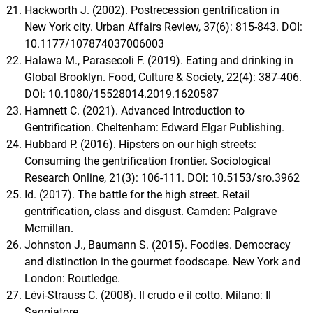
Hackworth J. (2002). Postrecession gentrification in
New York city. Urban Affairs Review, 37(6): 815-843. DOI:
10.1177/107874037006003
Halawa M., Parasecoli F. (2019). Eating and drinking in
Global Brooklyn. Food, Culture & Society, 22(4): 387-406.
DOI: 10.1080/15528014.2019.1620587
Hamnett C. (2021). Advanced Introduction to
Gentrification. Cheltenham: Edward Elgar Publishing.
Hubbard P. (2016). Hipsters on our high streets:
Consuming the gentrification frontier. Sociological
Research Online, 21(3): 106-111. DOI: 10.5153/sro.3962
Id. (2017). The battle for the high street. Retail
gentrification, class and disgust. Camden: Palgrave
Mcmillan.
Johnston J., Baumann S. (2015). Foodies. Democracy
and distinction in the gourmet foodscape. New York and
London: Routledge.
Lévi-Strauss C. (2008). Il crudo e il cotto. Milano: Il
Saggiatore.