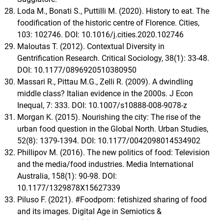
Loda M., Bonati S., Puttilli M. (2020). History to eat. The
foodification of the historic centre of Florence. Cities,
103: 102746. DOI: 10.1016/j.cities.2020.102746
Maloutas T. (2012). Contextual Diversity in
Gentrification Research. Critical Sociology, 38(1): 33-48.
DOI: 10.1177/0896920510380950
Massari R., Pittau M.G., Zelli R. (2009). A dwindling
middle class? Italian evidence in the 2000s. J Econ
Inequal, 7: 333. DOI: 10.1007/s10888-008-9078-z
Morgan K. (2015). Nourishing the city: The rise of the
urban food question in the Global North. Urban Studies,
52(8): 1379-1394. DOI: 10.1177/0042098014534902
Phillipov M. (2016). The new politics of food: Television
and the media/food industries. Media International
Australia, 158(1): 90-98. DOI:
10.1177/1329878X15627339
Piluso F. (2021). #Foodporn: fetishized sharing of food
and its images. Digital Age in Semiotics &