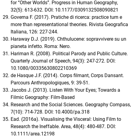
for “Other Worlds”. Progress in Human Geography,
32(5): 613-632. DOI: 10.1177/0309132508090821
Governa F. (2017). Pratiche di ricerca: practice turn e
more than representational theories. Rivista Geografica
Italiana, 126: 227-244.
Haraway D.J. (2019). Chthulucene: sopravvivere su un
pianeta infetto. Roma: Nero.
Hariman R. (2008). Political Parody and Public Culture.
Quarterly Journal of Speech, 94(3): 247-272. DOI:
10.1080/00335630802210369
de Hasque J.F. (2014). Corps filmant, Corps Dansant.
Parcours Anthropologiques, 9: 39-51.
Jacobs J. (2013). Listen With Your Eyes; Towards a
Filmic Geography: Film-Based
Research and the Social Sciences. Geography Compass,
7(10): 714-728. DOI: 10.4000/pa.318
Ead. (2016a). Visualising the Visceral: Using Film to
Research the Ineffable. Area, 48(4): 480-487. DOI:
10.1111/area.12198