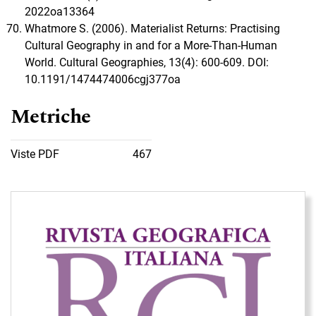
2022oa13364
Whatmore S. (2006). Materialist Returns: Practising
Cultural Geography in and for a More-Than-Human
World. Cultural Geographies, 13(4): 600-609. DOI:
10.1191/1474474006cgj377oa
Metriche
Viste PDF
467
Immagine di copertina