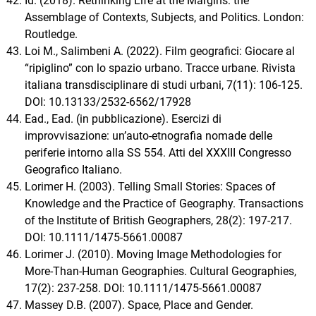
Id. (2018). Rethinking Life at the Margins: the
Assemblage of Contexts, Subjects, and Politics. London:
Routledge.
Loi M., Salimbeni A. (2022). Film geografici: Giocare al
“ripiglino” con lo spazio urbano. Tracce urbane. Rivista
italiana transdisciplinare di studi urbani, 7(11): 106-125.
DOI: 10.13133/2532-6562/17928
Ead., Ead. (in pubblicazione). Esercizi di
improvvisazione: un’auto-etnografia nomade delle
periferie intorno alla SS 554. Atti del XXXIII Congresso
Geografico Italiano.
Lorimer H. (2003). Telling Small Stories: Spaces of
Knowledge and the Practice of Geography. Transactions
of the Institute of British Geographers, 28(2): 197-217.
DOI: 10.1111/1475-5661.00087
Lorimer J. (2010). Moving Image Methodologies for
More-Than-Human Geographies. Cultural Geographies,
17(2): 237-258. DOI: 10.1111/1475-5661.00087
Massey D.B. (2007). Space, Place and Gender.