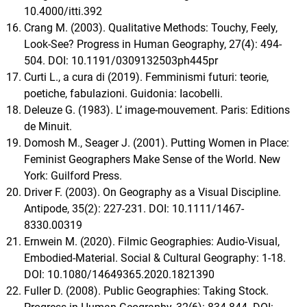
10.4000/itti.392
Crang M. (2003). Qualitative Methods: Touchy, Feely,
Look-See? Progress in Human Geography, 27(4): 494-
504. DOI: 10.1191/0309132503ph445pr
Curti L., a cura di (2019). Femminismi futuri: teorie,
poetiche, fabulazioni. Guidonia: Iacobelli.
Deleuze G. (1983). L’ image-mouvement. Paris: Editions
de Minuit.
Domosh M., Seager J. (2001). Putting Women in Place:
Feminist Geographers Make Sense of the World. New
York: Guilford Press.
Driver F. (2003). On Geography as a Visual Discipline.
Antipode, 35(2): 227-231. DOI: 10.1111/1467-
8330.00319
Ernwein M. (2020). Filmic Geographies: Audio-Visual,
Embodied-Material. Social & Cultural Geography: 1-18.
DOI: 10.1080/14649365.2020.1821390
Fuller D. (2008). Public Geographies: Taking Stock.