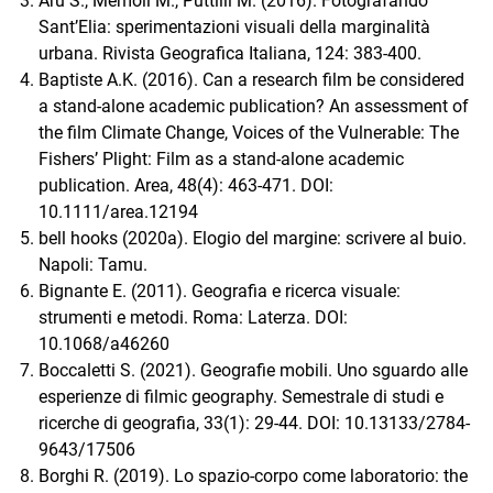
Aru S., Memoli M., Puttilli M. (2016). Fotografando
Sant’Elia: sperimentazioni visuali della marginalità
urbana. Rivista Geografica Italiana, 124: 383-400.
Baptiste A.K. (2016). Can a research film be considered
a stand-alone academic publication? An assessment of
the film Climate Change, Voices of the Vulnerable: The
Fishers’ Plight: Film as a stand-alone academic
publication. Area, 48(4): 463-471. DOI:
10.1111/area.12194
bell hooks (2020a). Elogio del margine: scrivere al buio.
Napoli: Tamu.
Bignante E. (2011). Geografia e ricerca visuale:
strumenti e metodi. Roma: Laterza. DOI:
10.1068/a46260
Boccaletti S. (2021). Geografie mobili. Uno sguardo alle
esperienze di filmic geography. Semestrale di studi e
ricerche di geografia, 33(1): 29-44. DOI: 10.13133/2784-
9643/17506
Borghi R. (2019). Lo spazio-corpo come laboratorio: the