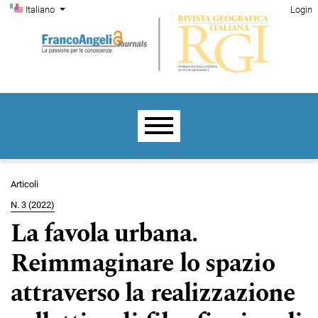
Menu di amministrazione
Salta al menu principale di navigazione
Salta al contenuto principale
Salta al piè di pagina del sito
Cambia la lingua. La lingua corrente è:
Italiano
Login
Menu principale
Articoli
N. 3 (2022)
La favola urbana.
Reimmaginare lo spazio
attraverso la realizzazione