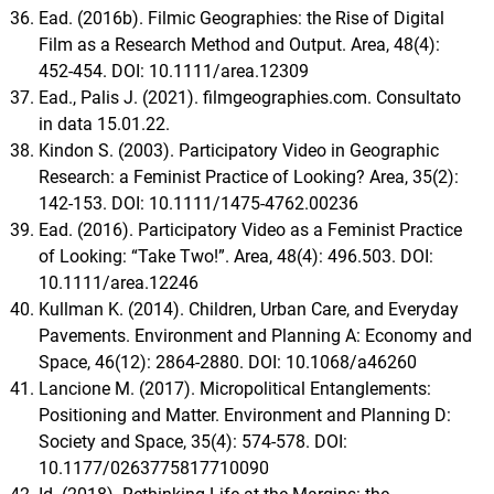
Ead. (2016b). Filmic Geographies: the Rise of Digital
Film as a Research Method and Output. Area, 48(4):
452-454. DOI: 10.1111/area.12309
Ead., Palis J. (2021). filmgeographies.com. Consultato
in data 15.01.22.
Kindon S. (2003). Participatory Video in Geographic
Research: a Feminist Practice of Looking? Area, 35(2):
142-153. DOI: 10.1111/1475-4762.00236
Ead. (2016). Participatory Video as a Feminist Practice
of Looking: “Take Two!”. Area, 48(4): 496.503. DOI:
10.1111/area.12246
Kullman K. (2014). Children, Urban Care, and Everyday
Pavements. Environment and Planning A: Economy and
Space, 46(12): 2864-2880. DOI: 10.1068/a46260
Lancione M. (2017). Micropolitical Entanglements:
Positioning and Matter. Environment and Planning D:
Society and Space, 35(4): 574-578. DOI:
10.1177/0263775817710090