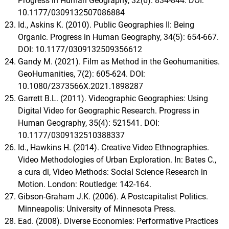
Progress in Human Geography, 32(6): 834-844. DOI:
10.1177/0309132507086884
Id., Askins K. (2010). Public Geographies II: Being
Organic. Progress in Human Geography, 34(5): 654-667.
DOI: 10.1177/0309132509356612
Gandy M. (2021). Film as Method in the Geohumanities.
GeoHumanities, 7(2): 605-624. DOI:
10.1080/2373566X.2021.1898287
Garrett B.L. (2011). Videographic Geographies: Using
Digital Video for Geographic Research. Progress in
Human Geography, 35(4): 521541. DOI:
10.1177/0309132510388337
Id., Hawkins H. (2014). Creative Video Ethnographies.
Video Methodologies of Urban Exploration. In: Bates C.,
a cura di, Video Methods: Social Science Research in
Motion. London: Routledge: 142-164.
Gibson-Graham J.K. (2006). A Postcapitalist Politics.
Minneapolis: University of Minnesota Press.
Ead. (2008). Diverse Economies: Performative Practices