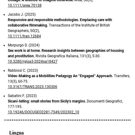
Collage: A Method to Imagine Otherwise.
Area,
58
(3),
10.1111/area.70138
Jacobs J. (2025)
Responsive and responsible methodologies. Emplacing care with
collaborative filmmaking.
Transactions of the Institute of British
Geographers,
50
(2),
10.1111/tran.12684
Morpurgo D. (2024)
Sex work is at home. Research insights between geographies of housing
and prostitution.
Rivista Geografica Italiana,
131
(3),
5-30.
10.3280/rgioa3-2024oa18427
Rabbiosi C. (2023)
Video-Making as a Mobilities Pedagogy An “Engaged” Approach.
Transfers,
13
(3),
60-75.
10.3167/TRANS.2023.130306
Sabatini F. (2023)
Sicani-telling: small stories from Sicily’s margins.
Documenti Geografici,
177-195.
10.19246/DOCUGEO2281-7549/202302_10
Lingua