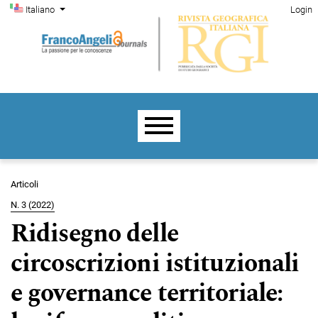
Menu di amministrazione
Salta al menu principale di navigazione
Salta al contenuto principale
Salta al piè di pagina del sito
Cambia la lingua. La lingua corrente è:
Italiano
Login
Menu principale
Articoli
N. 3 (2022)
Ridisegno delle
circoscrizioni istituzionali
e governance territoriale: