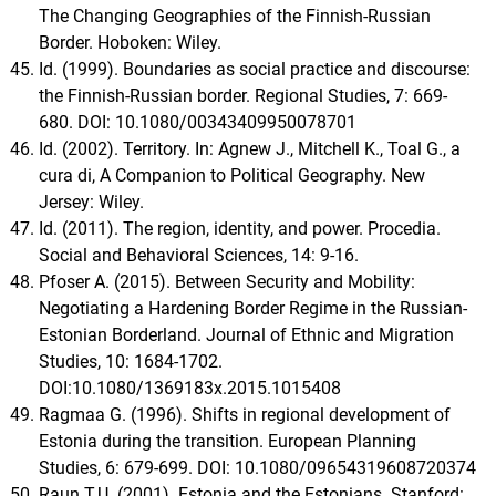
The Changing Geographies of the Finnish-Russian
Border. Hoboken: Wiley.
Id. (1999). Boundaries as social practice and discourse:
the Finnish-Russian border. Regional Studies, 7: 669-
680. DOI: 10.1080/00343409950078701
Id. (2002). Territory. In: Agnew J., Mitchell K., Toal G., a
cura di, A Companion to Political Geography. New
Jersey: Wiley.
Id. (2011). The region, identity, and power. Procedia.
Social and Behavioral Sciences, 14: 9-16.
Pfoser A. (2015). Between Security and Mobility:
Negotiating a Hardening Border Regime in the Russian-
Estonian Borderland. Journal of Ethnic and Migration
Studies, 10: 1684-1702.
DOI:10.1080/1369183x.2015.1015408
Ragmaa G. (1996). Shifts in regional development of
Estonia during the transition. European Planning
Studies, 6: 679-699. DOI: 10.1080/09654319608720374
Raun T.U. (2001). Estonia and the Estonians. Stanford: