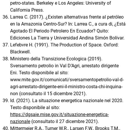
petro-states. Berkeley e Los Angeles: University of
California Press.
Larrea C. (2017). ¿Existen alternativas frente al petróleo
en la Amazonia Centro-Sur? In: Larrea C., a cura di, ¿Está
Agotado El Periodo Petrolero En Ecuador? Quito:
Ediciones La Tierra y Universidad Andina Simón Bolívar.
Lefebvre H. (1991). The Production of Space. Oxford:
Blackwell.
Ministero della Transizione Ecologica (2019).
Sversamento petrolio in Val D’Agri, arrestato dirigente
Eni. Testo disponibile al sito:
www.mite.gov.it/comunicati/sversamentopetrolio-val-d-
agri-arrestato-dirigente-eni-il-ministro-costa-chi-inquina-
non (consultato il 15 dicembre 2021).
Id. (2021). La situazione energetica nazionale nel 2020.
Testo disponibile al sito:
https://dgsaie.mise.gov.it/situazione-energetica-
nazionale
(consultato il 27 dicembre 2021).
Mittermeier R.A., Turner W.R., Larsen F.W., Brooks T.M.,