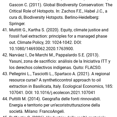
Gascon C. (2011). Global Biodiversity Conservation: The
Critical Role of Hotspots. In: Zachos F.E., Habel J.C., a
cura di, Biodiversity Hotspots. Berlino-Heidelberg:
Springer.
Muttitt G., Kartha S. (2020). Equity, climate justice and
fossil fuel extraction: principles for a managed phase
out. Climate Policy, 20: 1024-1042. DOI:
10.1080/14693062.2020.1763900.
Narváez I., De Marchi M., Pappalardo S.E. (2013).
Yasuní, zona de sacrificio: análisis de la Iniciativa ITT y
los derechos colectivos indígenas. Quito: FLACSO.
Pellegrini L., Tasciotti L., Spartaco A. (2021). A regional
resource curse? A syntheticcontrol approach to oil
extraction in Basilicata, Italy. Ecological Economics, 185:
107041. DOI: 10.1016/j.ecolecon.2021.107041
Puttilli M. (2014). Geografia delle fonti rinnovabili.
Energia e territorio per un’ecoristrutturazione della
società. Milano: FrancoAngeli.