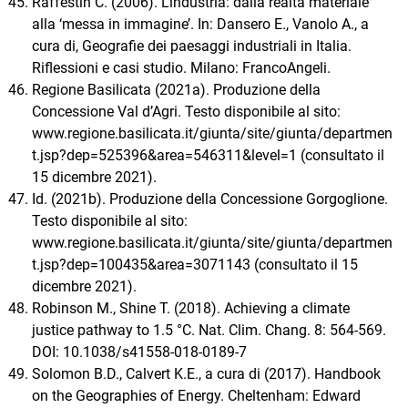
Raffestin C. (2006). L’industria: dalla realtà materiale
alla ‘messa in immagine’. In: Dansero E., Vanolo A., a
cura di, Geografie dei paesaggi industriali in Italia.
Riflessioni e casi studio. Milano: FrancoAngeli.
Regione Basilicata (2021a). Produzione della
Concessione Val d’Agri. Testo disponibile al sito:
www.regione.basilicata.it/giunta/site/giunta/departmen
t.jsp?dep=525396&area=546311&level=1 (consultato il
15 dicembre 2021).
Id. (2021b). Produzione della Concessione Gorgoglione.
Testo disponibile al sito:
www.regione.basilicata.it/giunta/site/giunta/departmen
t.jsp?dep=100435&area=3071143 (consultato il 15
dicembre 2021).
Robinson M., Shine T. (2018). Achieving a climate
justice pathway to 1.5 °C. Nat. Clim. Chang. 8: 564-569.
DOI: 10.1038/s41558-018-0189-7
Solomon B.D., Calvert K.E., a cura di (2017). Handbook
on the Geographies of Energy. Cheltenham: Edward