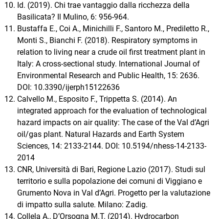
Id. (2019). Chi trae vantaggio dalla ricchezza della
Basilicata? Il Mulino, 6: 956-964.
Bustaffa E., Coi A., Minichilli F., Santoro M., Prediletto R.,
Monti S., Bianchi F. (2018). Respiratory symptoms in
relation to living near a crude oil first treatment plant in
Italy: A cross-sectional study. International Journal of
Environmental Research and Public Health, 15: 2636.
DOI: 10.3390/ijerph15122636
Calvello M., Esposito F., Trippetta S. (2014). An
integrated approach for the evaluation of technological
hazard impacts on air quality: The case of the Val d’Agri
oil/gas plant. Natural Hazards and Earth System
Sciences, 14: 2133-2144. DOI: 10.5194/nhess-14-2133-
2014
CNR, Università di Bari, Regione Lazio (2017). Studi sul
territorio e sulla popolazione dei comuni di Viggiano e
Grumento Nova in Val d’Agri. Progetto per la valutazione
di impatto sulla salute. Milano: Zadig.
Collela A., D’Orsogna M.T. (2014). Hydrocarbon