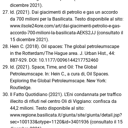
dicembre 2021).
Id. (2021). Dai giacimenti di petrolio e gas un accordo
da 700 milioni per la Basilicata. Testo disponibile al sito:
www.ilsole24ore.com/art/dai-giacimenti-petrolio-e-gas-
accordo-700-milioni-la-basilicata-AEKS2JJ (consultato il
15 dicembre 2021).
Hein C. (2018). Oil spaces: The global petroleumscape
in the Rotterdam/The Hague area. J. Urban Hist., 44:
887-929. DOI: 10.1177/0096144217752460
Id. (2021). Space, Time, and Oil: The Global
Petroleumscape. In: Hein C., a cura di, Oil Spaces.
Exploring the Global Petroleumscape. New York:
Routledge.
Il Fatto Quotidiano (2021). L’Eni condannata per traffico
illecito di rifiuti nel centro Oli di Viggiano: confisca da
44,2 milioni. Testo disponibile al sito:
www.regione.basilicata.it/giunta/site/giunta/detail.jsp?
sec=100133&otype=1120&id=3401936 (consultato il 15