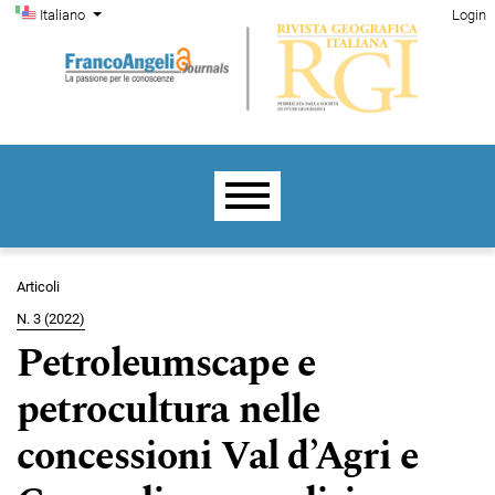
Menu di amministrazione
Salta al menu principale di navigazione
Salta al contenuto principale
Salta al piè di pagina del sito
Cambia la lingua. La lingua corrente è:
Italiano
Login
Menu principale
Articoli
N. 3 (2022)
Petroleumscape e
petrocultura nelle
concessioni Val d’Agri e