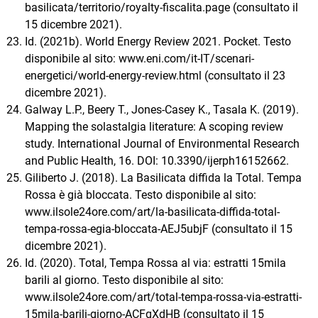
basilicata/territorio/royalty-fiscalita.page (consultato il
15 dicembre 2021).
Id. (2021b). World Energy Review 2021. Pocket. Testo
disponibile al sito: www.eni.com/it-IT/scenari-
energetici/world-energy-review.html (consultato il 23
dicembre 2021).
Galway L.P., Beery T., Jones-Casey K., Tasala K. (2019).
Mapping the solastalgia literature: A scoping review
study. International Journal of Environmental Research
and Public Health, 16. DOI: 10.3390/ijerph16152662.
Giliberto J. (2018). La Basilicata diffida la Total. Tempa
Rossa è già bloccata. Testo disponibile al sito:
www.ilsole24ore.com/art/la-basilicata-diffida-total-
tempa-rossa-egia-bloccata-AEJ5ubjF (consultato il 15
dicembre 2021).
Id. (2020). Total, Tempa Rossa al via: estratti 15mila
barili al giorno. Testo disponibile al sito:
www.ilsole24ore.com/art/total-tempa-rossa-via-estratti-
15mila-barili-giorno-ACFqXdHB (consultato il 15