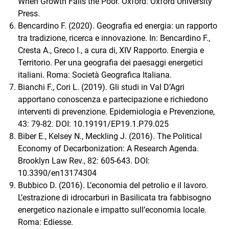
When Growth Fails the Poor. Oxford: Oxford University
Press.
Bencardino F. (2020). Geografia ed energia: un rapporto
tra tradizione, ricerca e innovazione. In: Bencardino F.,
Cresta A., Greco I., a cura di, XIV Rapporto. Energia e
Territorio. Per una geografia dei paesaggi energetici
italiani. Roma: Società Geografica Italiana.
Bianchi F., Cori L. (2019). Gli studi in Val D’Agri
apportano conoscenza e partecipazione e richiedono
interventi di prevenzione. Epidemiologia e Prevenzione,
43: 79-82. DOI: 10.19191/EP19.1.P79.025
Biber E., Kelsey N., Meckling J. (2016). The Political
Economy of Decarbonization: A Research Agenda.
Brooklyn Law Rev., 82: 605-643. DOI:
10.3390/en13174304
Bubbico D. (2016). L’economia del petrolio e il lavoro.
L’estrazione di idrocarburi in Basilicata tra fabbisogno
energetico nazionale e impatto sull’economia locale.
Roma: Ediesse.