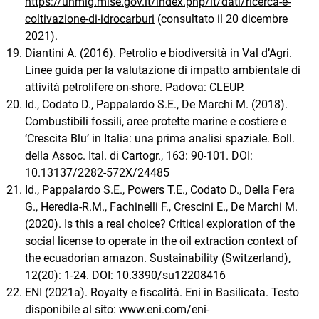
https://unmig.mise.gov.it/index.php/it/dati/ricerca-e-
coltivazione-di-idrocarburi
(consultato il 20 dicembre
2021).
Diantini A. (2016). Petrolio e biodiversità in Val d’Agri.
Linee guida per la valutazione di impatto ambientale di
attività petrolifere on-shore. Padova: CLEUP.
Id., Codato D., Pappalardo S.E., De Marchi M. (2018).
Combustibili fossili, aree protette marine e costiere e
‘Crescita Blu’ in Italia: una prima analisi spaziale. Boll.
della Assoc. Ital. di Cartogr., 163: 90-101. DOI:
10.13137/2282-572X/24485
Id., Pappalardo S.E., Powers T.E., Codato D., Della Fera
G., Heredia-R.M., Fachinelli F., Crescini E., De Marchi M.
(2020). Is this a real choice? Critical exploration of the
social license to operate in the oil extraction context of
the ecuadorian amazon. Sustainability (Switzerland),
12(20): 1-24. DOI: 10.3390/su12208416
ENI (2021a). Royalty e fiscalità. Eni in Basilicata. Testo
disponibile al sito: www.eni.com/eni-