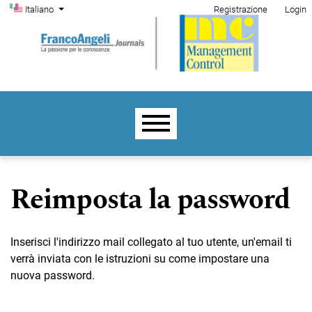
Menu di amministrazione
Salta al menu principale di navigazione
Salta al contenuto principale
Salta al piè di pagina del sito
Cambia la lingua. La lingua corrente è:
Italiano
Registrazione
Login
Menu principale
Reimposta la password
Inserisci l'indirizzo mail collegato al tuo utente, un'email ti
verrà inviata con le istruzioni su come impostare una
nuova password.