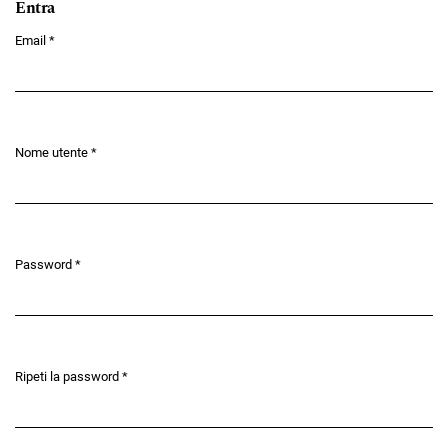
Entra
Email
*
Obbligatorio
Nome utente
*
Obbligatorio
Password
*
Obbligatorio
Ripeti la password
*
Obbligatorio